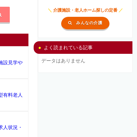
＼
介護施設・老人ホーム探しの定番
／
みんなの介護
よく読まれている記事
データはありません
施設見学や
型有料老人
求人状況・