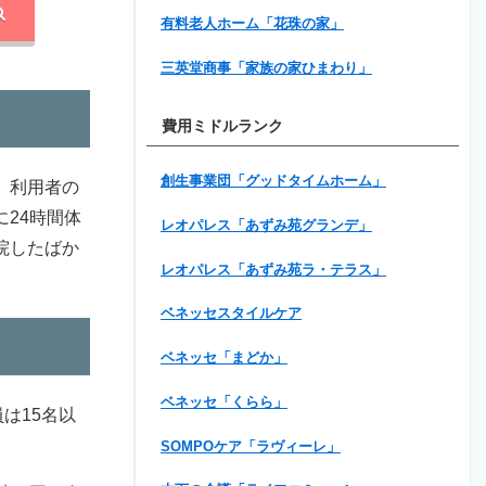
有料老人ホーム「花珠の家」
三英堂商事「家族の家ひまわり」
費用ミドルランク
創生事業団「グッドタイムホーム」
。利用者の
24時間体
レオパレス「あずみ苑グランデ」
院したばか
レオパレス「あずみ苑ラ・テラス」
ベネッセスタイルケア
ベネッセ「まどか」
ベネッセ「くらら」
は15名以
SOMPOケア「ラヴィーレ」