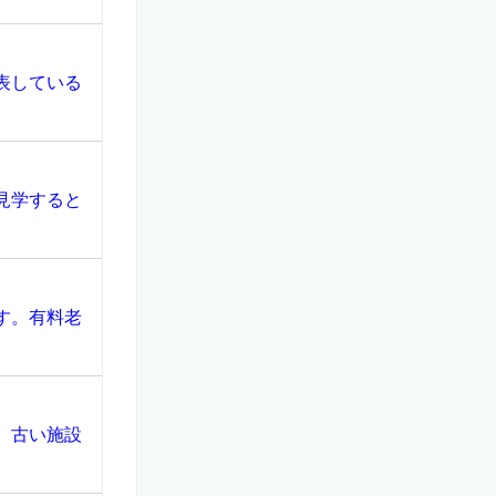
表している
見学すると
す。有料老
、古い施設