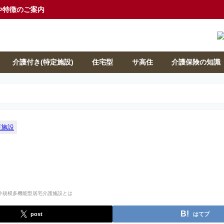
や特徴のご案内
介護付き(特定施設)
住宅型
サ高住
介護保険の知識
護施設
post
はてブ