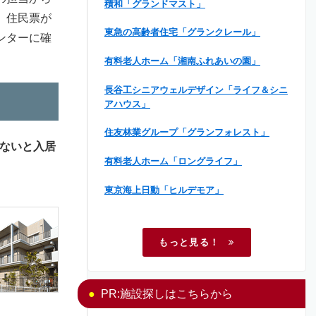
積和「グランドマスト」
。住民票が
東急の高齢者住宅「グランクレール」
ンターに確
有料老人ホーム「湘南ふれあいの園」
長谷工シニアウェルデザイン「ライフ＆シニ
アハウス」
住友林業グループ「グランフォレスト」
ないと入居
有料老人ホーム「ロングライフ」
東京海上日動「ヒルデモア」
もっと見る！
PR:施設探しはこちらから