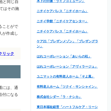
木下の介護「ライフコミューン」
地と同じ自
てはその施
ニチイケアパレス「ニチイホーム」
ニチイ学館「ニチイケアセンター」
ることがで
ニチイケアパレス「ニチイホーム」
人が作成し
ケア21「プレザンメゾン」「プレザングラ
ン」
クリック
はれコーポレーション「あいらの杜」
はれコーポレーション「アヴィラージュ」
ユニマットの有料老人ホーム「そよ風」
有料老人ホーム「ツクイ・サンシャイン」
護には、通
給付になる
株式会社シダー「ラ・ナシカ」
東日本福祉経営「ハートフルケア・リーシ