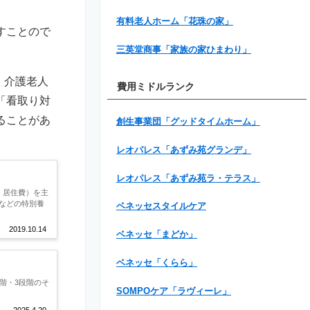
有料老人ホーム「花珠の家」
すことので
。
三英堂商事「家族の家ひまわり」
。介護老人
費用ミドルランク
「看取り対
ることがあ
創生事業団「グッドタイムホーム」
レオパレス「あずみ苑グランデ」
レオパレス「あずみ苑ラ・テラス」
、居住費）を主
などの特別養
ベネッセスタイルケア
2019.10.14
ベネッセ「まどか」
ベネッセ「くらら」
階・3段階のそ
SOMPOケア「ラヴィーレ」
2025.4.20