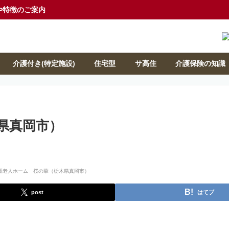
や特徴のご案内
介護付き(特定施設)
住宅型
サ高住
介護保険の知識
県真岡市）
post
はてブ