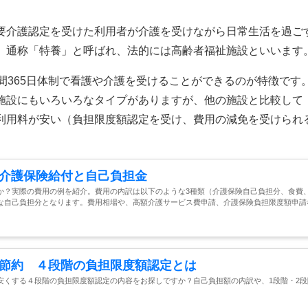
要介護認定を受けた利用者が介護を受けながら日常生活を過ご
。通称「特養」と呼ばれ、法的には高齢者福祉施設といいます
間365日体制で看護や介護を受けることができるのが特徴です
施設にもいろいろなタイプがありますが、他の施設と比較して
利用料が安い（負担限度額認定を受け、費用の減免を受けられ
介護保険給付と自己負担金
か？実際の費用の例を紹介。費用の内訳は以下のような3種類（介護保険自己負担分、食費
な自己負担分となります。費用相場や、高額介護サービス費申請、介護保険負担限度額申請
節約 ４段階の負担限度額認定とは
安くする４段階の負担限度額認定の内容をお探しですか？自己負担額の内訳や、1段階・2段