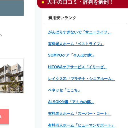
大手の口コミ・評判を解剖！
費用安いランク
がんばりすぎないで「サニーライフ」
い。
有料老人ホーム「ベストライフ」
SOMPOケア「そんぽの家」
HITOWAケアサービス「イリーゼ」
レイクス21「プラチナ・シニアホーム」
ベネッセ「ここち」
ALSOK介護「アミカの郷」
有料老人ホーム「スーパー・コート」
有料老人ホーム「ヒューマンサポート」