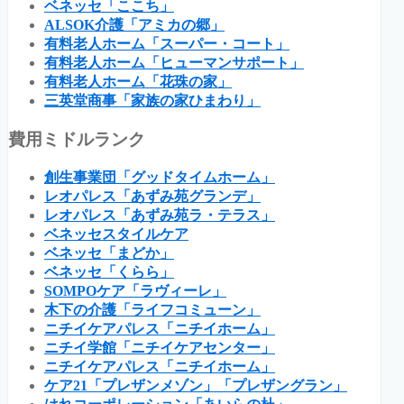
ベネッセ「ここち」
ALSOK介護「アミカの郷」
有料老人ホーム「スーパー・コート」
有料老人ホーム「ヒューマンサポート」
有料老人ホーム「花珠の家」
三英堂商事「家族の家ひまわり」
費用ミドルランク
創生事業団「グッドタイムホーム」
レオパレス「あずみ苑グランデ」
レオパレス「あずみ苑ラ・テラス」
ベネッセスタイルケア
ベネッセ「まどか」
ベネッセ「くらら」
SOMPOケア「ラヴィーレ」
木下の介護「ライフコミューン」
ニチイケアパレス「ニチイホーム」
ニチイ学館「ニチイケアセンター」
ニチイケアパレス「ニチイホーム」
ケア21「プレザンメゾン」「プレザングラン」