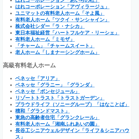
はれコーポレーション「あいらの杜」
はれコーポレーション「アヴィラージュ」
ユニマットの有料老人ホーム「そよ風」
有料老人ホーム「ツクイ・サンシャイン」
株式会社シダー「ラ・ナシカ」
東日本福祉経営「ハートフルケア・リーシェ」
有料老人ホーム「ミモザ」
「チャーム」「チャームスイート」
老人ホーム「しまナーシングホーム」
高級有料老人ホーム
ベネッセ「アリア」
ベネッセ「グラニー」「グランダ」
ベネッセ「ボンセジュール」
リゾートトラスト「トラストガーデン」
プラウドライフ（ソニーグループ）「はなことば」
積和「グランドマスト」
東急の高齢者住宅「グランクレール」
有料老人ホーム「湘南ふれあいの園」
長谷工シニアウェルデザイン「ライフ＆シニアハウ
ス」