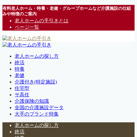
有料老人ホーム・特養・老健・グループホームなど介護施設の仕組
みや特徴のご案内
老人ホームの手引きとは
ページ一覧
老人ホームの探し方
終活
特養
老健
介護付き(特定施設)
住宅型
サ高住
介護保険の知識
全国の介護施設データ
大手のブランド特集
老人ホームの探し方
終活