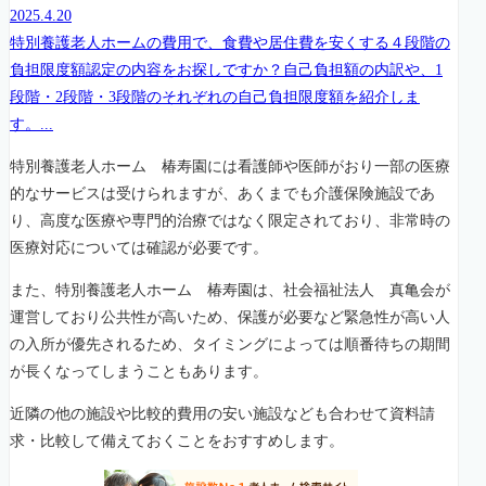
2025.4.20
特別養護老人ホームの費用で、食費や居住費を安くする４段階の
負担限度額認定の内容をお探しですか？自己負担額の内訳や、1
段階・2段階・3段階のそれぞれの自己負担限度額を紹介しま
す。...
特別養護老人ホーム 椿寿園には看護師や医師がおり一部の医療
的なサービスは受けられますが、あくまでも介護保険施設であ
り、高度な医療や専門的治療ではなく限定されており、非常時の
医療対応については確認が必要です。
また、特別養護老人ホーム 椿寿園は、社会福祉法人 真亀会が
運営しており公共性が高いため、保護が必要など緊急性が高い人
の入所が優先されるため、タイミングによっては順番待ちの期間
が長くなってしまうこともあります。
近隣の他の施設や比較的費用の安い施設なども合わせて資料請
求・比較して備えておくことをおすすめします。