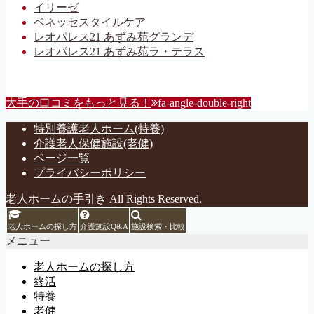
イリーゼ
ベネッセスタイルケア
レオパレス21 あずみ苑グランデ
レオパレス21 あずみ苑ラ・テラス
大手の口コミをもっと見る！
fa-angle-double-right
特別養護老人ホーム(特養)
介護老人保健施設(老健)
ページ一覧
プライバシーポリシー
老人ホームの手引き All Rights Reserved.
老人ホームの探し方
介護施設Q&A
施設検索・比較
メニュー
老人ホームの探し方
終活
特養
老健