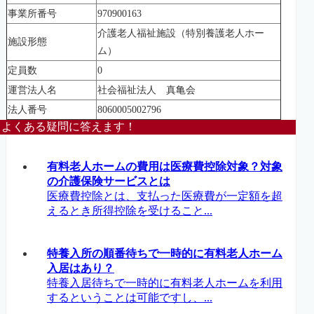
事業所番号
970900163
介護老人福祉施設（特別養護老人ホー
施設形態
ム）
定員数
0
運営法人名
社会福祉法人 真亀会
法人番号
8060005002796
よくある疑問に答えます！
有料老人ホームの費用は医療費控除対象？対象
の介護保険サービスとは
医療費控除とは、支払った医療費が一定額を超
えるとき所得控除を受けること...
特養入所の順番待ちで一時的に有料老人ホーム
入居はあり？
特養入居待ちで一時的に有料老人ホームを利用
するということは可能ですし、...