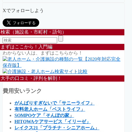
Xでフォローしよう
検索（施設名・市町村・語句）
まずはここから！入門編
わからない人は、まずはこちらから！
大手の口コミ・評判を解剖！
費用安いランク
がんばりすぎないで「サニーライフ」
有料老人ホーム「ベストライフ」
SOMPOケア「そんぽの家」
HITOWAケアサービス「イリーゼ」
レイクス21「プラチナ・シニアホーム」