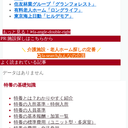
住友林業グループ「グランフォレスト」
有料老人ホーム「ロングライフ」
東京海上日動「ヒルデモア」
もっと見る！
fa-angle-double-right
PR:施設探しはこちらから
＼
介護施設・老人ホーム探しの定番
／
fa-search
みんなの介護
よく読まれている記事
データはありません
特養の基礎知識
特養とは？わかりやすく紹介
特養の入所基準・特例入所
特養の人員基準
特養の基本報酬・加算一覧
特養の標準費用（ユニット型・多床室）