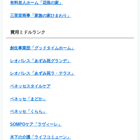
有料老人ホーム「花珠の家」
三英堂商事「家族の家ひまわり」
費用ミドルランク
創生事業団「グッドタイムホーム」
レオパレス「あずみ苑グランデ」
レオパレス「あずみ苑ラ・テラス」
ベネッセスタイルケア
ベネッセ「まどか」
ベネッセ「くらら」
SOMPOケア「ラヴィーレ」
木下の介護「ライフコミューン」