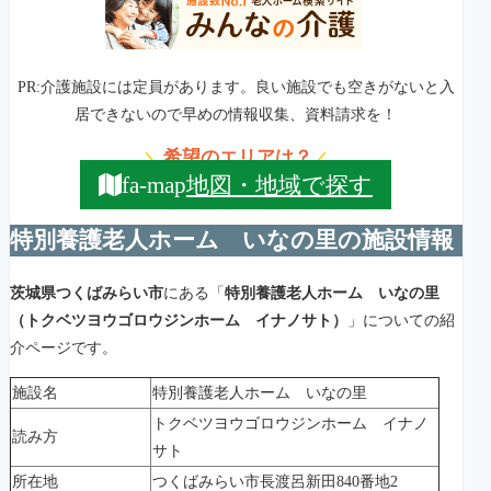
PR:介護施設には定員があります。良い施設でも空きがないと入
居できないので早めの情報収集、資料請求を！
希望のエリアは？
＼
／
地図・地域で探す
fa-map
特別養護老人ホーム いなの里の施設情報
茨城県つくばみらい市
にある「
特別養護老人ホーム いなの里
（トクベツヨウゴロウジンホーム イナノサト）
」についての紹
介ページです。
施設名
特別養護老人ホーム いなの里
トクベツヨウゴロウジンホーム イナノ
読み方
サト
所在地
つくばみらい市長渡呂新田840番地2