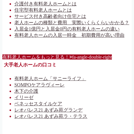
介護付き有料老人ホームとは
住宅型有料老人ホームとは
サービス付き高齢者向け住宅とは
老人ホームの種類と費用 実際いくらくらいかかる？
入居金1億円と入居金0円の有料老人ホームの違い
有料老人ホームの入居一時金 初期費用が高い理由
有料老人ホームをもっと見る！
fa-angle-double-right
大手老人ホームの口コミ
有料老人ホーム「サニーライフ」
SOMPOケアラヴィーレ
木下の介護
イリーゼ
ベネッセスタイルケア
レオパレス21 あずみ苑グランデ
レオパレス21 あずみ苑ラ・テラス