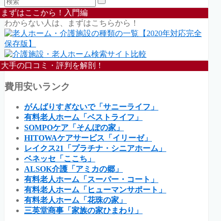
まずはここから！入門編
わからない人は、まずはこちらから！
大手の口コミ・評判を解剖！
費用安いランク
がんばりすぎないで「サニーライフ」
有料老人ホーム「ベストライフ」
SOMPOケア「そんぽの家」
HITOWAケアサービス「イリーゼ」
レイクス21「プラチナ・シニアホーム」
ベネッセ「ここち」
ALSOK介護「アミカの郷」
有料老人ホーム「スーパー・コート」
有料老人ホーム「ヒューマンサポート」
有料老人ホーム「花珠の家」
三英堂商事「家族の家ひまわり」