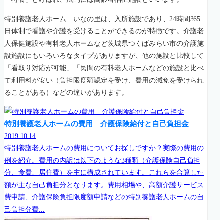
特別養護老人ホーム いなの里は、入所施設であり、24時間365
日体制で看護や介護を受けることができるのが特徴です。介護老
人保健施設や有料老人ホームなど茨城県つくばみらい市の介護施
設施設にもいろいろなタイプがありますが、他の施設と比較して
「看取り対応が可能」「民間の有料老人ホームなどの施設と比べ
て利用料が安い（負担限度額認定を受け、費用の減免を受けられ
ることがある）などの違いがあります。
特別養護老人ホームの費用 介護保険給付と自己負担金
2019.10.14
特別養護老人ホームの費用についてお探しですか？実際の費用の
例を紹介。費用の内訳は以下のような3種類（介護保険自己負担
分、食費、居住費）を主に構成されています。これらを合算した
額が主な自己負担分となります。費用相場や、高額介護サービス
費申請、介護保険負担限度額申請などの特別養護老人ホームの自
己負担分費...