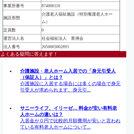
事業所番号
874000110
介護老人福祉施設（特別養護老人ホー
施設形態
ム）
定員数
0
運営法人名
社会福祉法人 青洲会
法人番号
2050005002893
よくある疑問に答えます！
介護施設・老人ホーム入居での「身元引受人
（保証人）」とは？
介護施設に入居する場合には多くの場合で身元
引受人が求められます。身元引...
サニーライフ、イリーゼ… 料金が安い有料老
人ホームの違いは？
入居金が０円で比較的月額費用が安いと言われ
ている有料老人ホームについて...