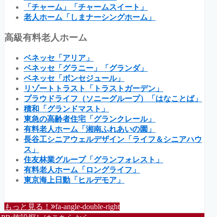
「チャーム」「チャームスイート」
老人ホーム「しまナーシングホーム」
高級有料老人ホーム
ベネッセ「アリア」
ベネッセ「グラニー」「グランダ」
ベネッセ「ボンセジュール」
リゾートトラスト「トラストガーデン」
プラウドライフ（ソニーグループ）「はなことば」
積和「グランドマスト」
東急の高齢者住宅「グランクレール」
有料老人ホーム「湘南ふれあいの園」
長谷工シニアウェルデザイン「ライフ＆シニアハウ
ス」
住友林業グループ「グランフォレスト」
有料老人ホーム「ロングライフ」
東京海上日動「ヒルデモア」
もっと見る！
fa-angle-double-right