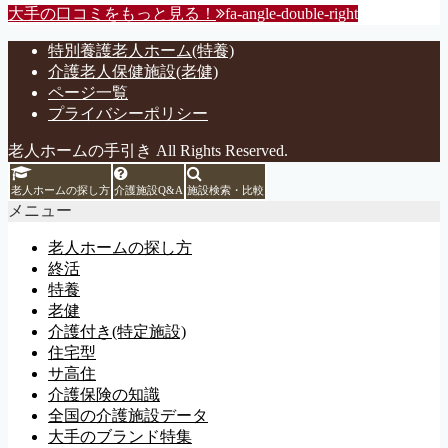
大手の口コミをもっと見る！
fa-angle-double-right
特別養護老人ホーム(特養)
介護老人保健施設(老健)
ページ一覧
プライバシーポリシー
老人ホームの手引き All Rights Reserved.
老人ホームの探し方
介護施設Q&A
施設検索・比較
メニュー
老人ホームの探し方
終活
特養
老健
介護付き(特定施設)
住宅型
サ高住
介護保険の知識
全国の介護施設データ
大手のブランド特集