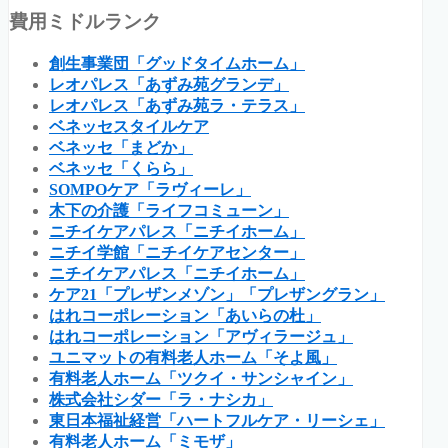
費用ミドルランク
創生事業団「グッドタイムホーム」
レオパレス「あずみ苑グランデ」
レオパレス「あずみ苑ラ・テラス」
ベネッセスタイルケア
ベネッセ「まどか」
ベネッセ「くらら」
SOMPOケア「ラヴィーレ」
木下の介護「ライフコミューン」
ニチイケアパレス「ニチイホーム」
ニチイ学館「ニチイケアセンター」
ニチイケアパレス「ニチイホーム」
ケア21「プレザンメゾン」「プレザングラン」
はれコーポレーション「あいらの杜」
はれコーポレーション「アヴィラージュ」
ユニマットの有料老人ホーム「そよ風」
有料老人ホーム「ツクイ・サンシャイン」
株式会社シダー「ラ・ナシカ」
東日本福祉経営「ハートフルケア・リーシェ」
有料老人ホーム「ミモザ」