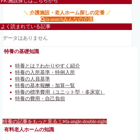
PR:施設探しはこちらから
＼
介護施設・老人ホーム探しの定番
／
fa-search
みんなの介護
よく読まれている記事
データはありません
特養の基礎知識
特養とは？わかりやすく紹介
特養の入所基準・特例入所
特養の人員基準
特養の基本報酬・加算一覧
特養の標準費用（ユニット型・多床室）
特養の費用・自己負担
特養の記事をもっと見る！
fa-angle-double-right
有料老人ホームの知識