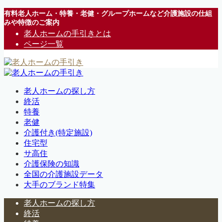
有料老人ホーム・特養・老健・グループホームなど介護施設の仕組
みや特徴のご案内
老人ホームの手引きとは
ページ一覧
老人ホームの探し方
終活
特養
老健
介護付き(特定施設)
住宅型
サ高住
介護保険の知識
全国の介護施設データ
大手のブランド特集
老人ホームの探し方
終活