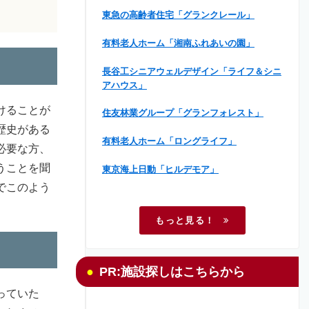
東急の高齢者住宅「グランクレール」
有料老人ホーム「湘南ふれあいの園」
長谷工シニアウェルデザイン「ライフ＆シニ
アハウス」
けることが
住友林業グループ「グランフォレスト」
歴史がある
有料老人ホーム「ロングライフ」
必要な方、
うことを聞
東京海上日動「ヒルデモア」
でこのよう
もっと見る！
PR:施設探しはこちらから
っていた