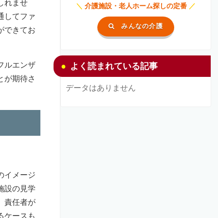
しれませ
＼
介護施設・老人ホーム探しの定番
／
通してファ
みんなの介護
ができてお
フルエンザ
よく読まれている記事
とが期待さ
データはありません
のイメージ
施設の見学
、責任者が
るケースも