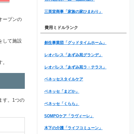
三英堂商事「家族の家ひまわり」
オープンの
費用ミドルランク
をして施設
創生事業団「グッドタイムホーム」
レオパレス「あずみ苑グランデ」
す。
レオパレス「あずみ苑ラ・テラス」
ベネッセスタイルケア
ベネッセ「まどか」
ます。1つの
ベネッセ「くらら」
SOMPOケア「ラヴィーレ」
木下の介護「ライフコミューン」