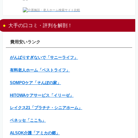
大手の口コミ・評判を解剖！
費用安いランク
がんばりすぎないで「サニーライフ」
有料老人ホーム「ベストライフ」
SOMPOケア「そんぽの家」
HITOWAケアサービス「イリーゼ」
レイクス21「プラチナ・シニアホーム」
ベネッセ「ここち」
ALSOK介護「アミカの郷」