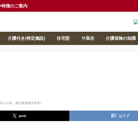
や特徴のご案内
介護付き(特定施設)
住宅型
サ高住
介護保険の知識
post
はてブ