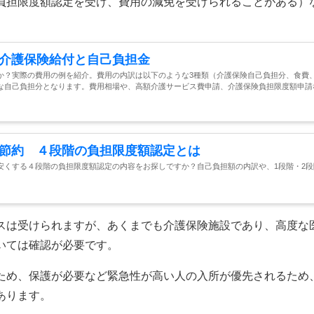
負担限度額認定を受け、費用の減免を受けられることがある）
介護保険給付と自己負担金
か？実際の費用の例を紹介。費用の内訳は以下のような3種類（介護保険自己負担分、食費
な自己負担分となります。費用相場や、高額介護サービス費申請、介護保険負担限度額申請
節約 ４段階の負担限度額認定とは
安くする４段階の負担限度額認定の内容をお探しですか？自己負担額の内訳や、1段階・2段
スは受けられますが、あくまでも介護保険施設であり、高度な
いては確認が必要です。
ため、保護が必要など緊急性が高い人の入所が優先されるため
あります。