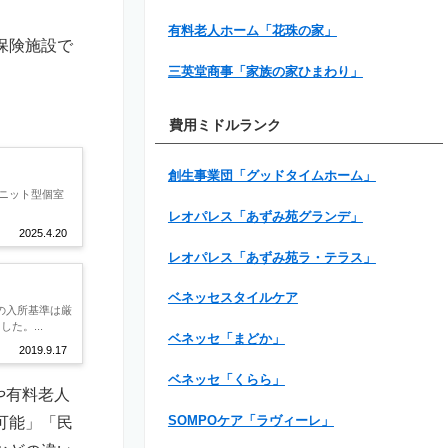
有料老人ホーム「花珠の家」
保険施設で
三英堂商事「家族の家ひまわり」
費用ミドルランク
創生事業団「グッドタイムホーム」
ニット型個室
レオパレス「あずみ苑グランデ」
2025.4.20
レオパレス「あずみ苑ラ・テラス」
ベネッセスタイルケア
の入所基準は厳
た。...
ベネッセ「まどか」
2019.9.17
ベネッセ「くらら」
や有料老人
可能」「民
SOMPOケア「ラヴィーレ」