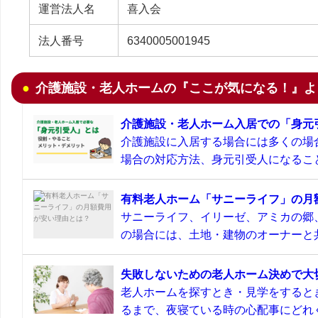
運営法人名
喜入会
法人番号
6340005001945
介護施設・老人ホームの『ここが気になる！』よ
介護施設・老人ホーム入居での「身元
介護施設に入居する場合には多くの場
場合の対応方法、身元引受人になること
有料老人ホーム「サニーライフ」の月
サニーライフ、イリーゼ、アミカの郷
の場合には、土地・建物のオーナーと共
失敗しないための老人ホーム決めで大
老人ホームを探すとき・見学をすると
るまで、夜寝ている時の心配事にどれぐ