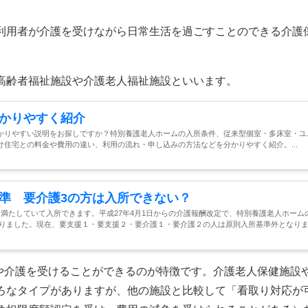
利用者が介護を受けながら日常生活を過ごすことのできる介護
高齢者福祉施設や介護老人福祉施設といいます。
かりやすく紹介
かりやすい説明をお探しですか？特別養護老人ホームの入所条件、従来型個室・多床室・ユ
住宅との料金や費用の違い、利用の流れ・申し込みの方法などを分かりやすく紹介。...
準 要介護3の方は入所できない？
満たしていて入所できます。平成27年4月1日からの介護報酬改定で、特別養護老人ホーム
りました。現在、要支援１・要支援２・要介護１・要介護２の人は原則入所基準外となりまし
護や介護を受けることができるのが特徴です。介護老人保健施設
ろなタイプがありますが、他の施設と比較して「看取り対応が