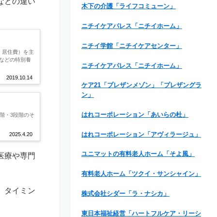
などの違い
木下の介護「ライフコミューン」
ニチイケアパレス「ニチイホーム」
ニチイ学館「ニチイケアセンター」
、居住費）を主
などの特別養
ニチイケアパレス「ニチイホーム」
2019.10.14
ケア21「プレザンメゾン」「プレザングラ
ン」
はれコーポレーション「あいらの杜」
階・3段階のそ
はれコーポレーション「アヴィラージュ」
2025.4.20
ユニマットの有料老人ホーム「そよ風」
医療や専門
有料老人ホーム「ツクイ・サンシャイン」
、タイミン
株式会社シダー「ラ・ナシカ」
東日本福祉経営「ハートフルケア・リーシ