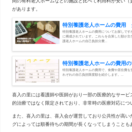
間の有料老人ホームなどの施設と比べて利用料が安い（
があります。
特別養護老人ホームの費用 
特別養護老人ホームの費用についてお探しです
に構成されています。これらを合算した額が主
護老人ホームの自己負担分費...
特別養護老人ホームの費用の
特別養護老人ホームの費用で、食費や居住費を
れぞれの自己負担限度額を紹介します。...
喜入の里には看護師や医師がおり一部の医療的なサービ
的治療ではなく限定されており、非常時の医療対応につ
また、喜入の里は、喜入会が運営しており公共性が高い
グによっては順番待ちの期間が長くなってしまうことも