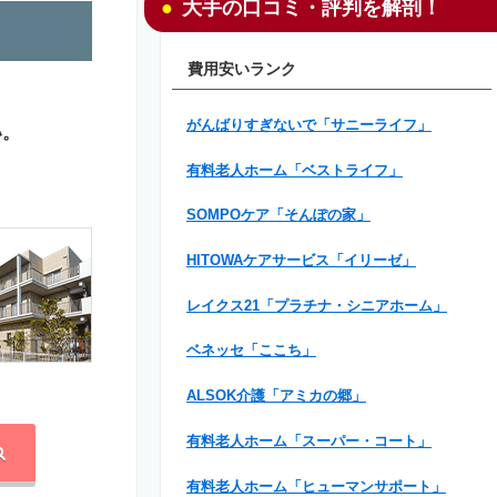
大手の口コミ・評判を解剖！
費用安いランク
がんばりすぎないで「サニーライフ」
い。
有料老人ホーム「ベストライフ」
SOMPOケア「そんぽの家」
HITOWAケアサービス「イリーゼ」
レイクス21「プラチナ・シニアホーム」
ベネッセ「ここち」
ALSOK介護「アミカの郷」
有料老人ホーム「スーパー・コート」
有料老人ホーム「ヒューマンサポート」