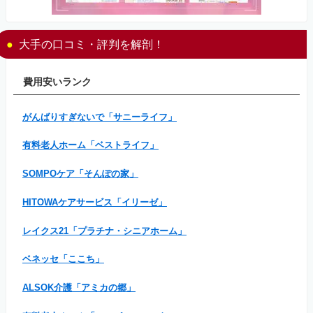
大手の口コミ・評判を解剖！
費用安いランク
がんばりすぎないで「サニーライフ」
有料老人ホーム「ベストライフ」
SOMPOケア「そんぽの家」
HITOWAケアサービス「イリーゼ」
レイクス21「プラチナ・シニアホーム」
ベネッセ「ここち」
ALSOK介護「アミカの郷」