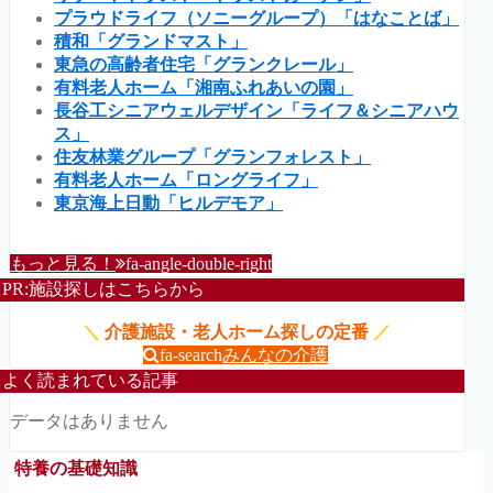
プラウドライフ（ソニーグループ）「はなことば」
積和「グランドマスト」
東急の高齢者住宅「グランクレール」
有料老人ホーム「湘南ふれあいの園」
長谷工シニアウェルデザイン「ライフ＆シニアハウ
ス」
住友林業グループ「グランフォレスト」
有料老人ホーム「ロングライフ」
東京海上日動「ヒルデモア」
もっと見る！
fa-angle-double-right
PR:施設探しはこちらから
＼
介護施設・老人ホーム探しの定番
／
fa-search
みんなの介護
よく読まれている記事
データはありません
特養の基礎知識