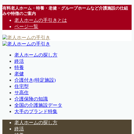
有料老人ホーム・特養・老健・グループホームなど介護施設の仕組
みや特徴のご案内
老人ホームの手引きとは
ページ一覧
老人ホームの探し方
終活
特養
老健
介護付き(特定施設)
住宅型
サ高住
介護保険の知識
全国の介護施設データ
大手のブランド特集
老人ホームの探し方
終活