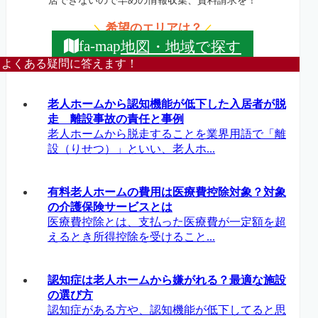
居できないので早めの情報収集、資料請求を！
希望のエリアは？
＼
／
地図・地域で探す
fa-map
よくある疑問に答えます！
老人ホームから認知機能が低下した入居者が脱
走 離設事故の責任と事例
老人ホームから脱走することを業界用語で「離
設（りせつ）」といい、老人ホ...
有料老人ホームの費用は医療費控除対象？対象
の介護保険サービスとは
医療費控除とは、支払った医療費が一定額を超
えるとき所得控除を受けること...
認知症は老人ホームから嫌がれる？最適な施設
の選び方
認知症がある方や、認知機能が低下してると思