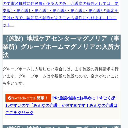
ので市区町村に住民票がある人のみ、介護度の条件としては、要
支援2・要介護1・要介護2・要介護3・要介護4・要介護5の認定を
受けた方で、認知症の診断があることも条件になります。1ユニ
ット...
（施設）地域ケアセンターマグノリア（事
業所）グループホームマグノリアの入所方
法
グループホームに入居したい場合には、まず施設の資料請求を行
います。グループホームは小規模な施設なので、空きがないこと
も多いです。
fa-check-circle
簡単！
PR:施設検討はお早めに！すごく探
しやすいので「みんなの介護」がおすめです！みんなの介護は
ここをクリック