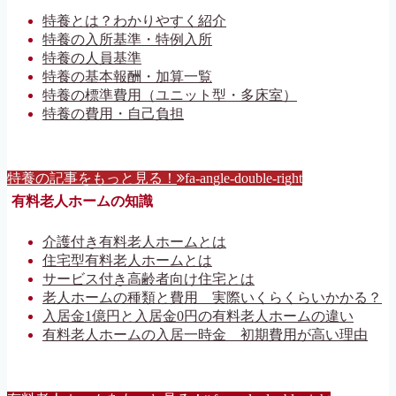
特養とは？わかりやすく紹介
特養の入所基準・特例入所
特養の人員基準
特養の基本報酬・加算一覧
特養の標準費用（ユニット型・多床室）
特養の費用・自己負担
特養の記事をもっと見る！
fa-angle-double-right
有料老人ホームの知識
介護付き有料老人ホームとは
住宅型有料老人ホームとは
サービス付き高齢者向け住宅とは
老人ホームの種類と費用 実際いくらくらいかかる？
入居金1億円と入居金0円の有料老人ホームの違い
有料老人ホームの入居一時金 初期費用が高い理由