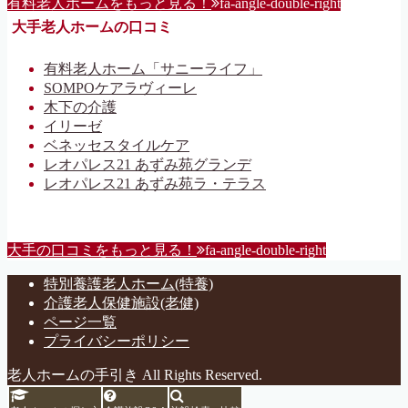
有料老人ホームをもっと見る！
fa-angle-double-right
大手老人ホームの口コミ
有料老人ホーム「サニーライフ」
SOMPOケアラヴィーレ
木下の介護
イリーゼ
ベネッセスタイルケア
レオパレス21 あずみ苑グランデ
レオパレス21 あずみ苑ラ・テラス
大手の口コミをもっと見る！
fa-angle-double-right
特別養護老人ホーム(特養)
介護老人保健施設(老健)
ページ一覧
プライバシーポリシー
老人ホームの手引き All Rights Reserved.