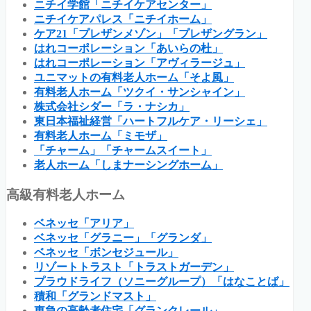
ニチイ学館「ニチイケアセンター」
ニチイケアパレス「ニチイホーム」
ケア21「プレザンメゾン」「プレザングラン」
はれコーポレーション「あいらの杜」
はれコーポレーション「アヴィラージュ」
ユニマットの有料老人ホーム「そよ風」
有料老人ホーム「ツクイ・サンシャイン」
株式会社シダー「ラ・ナシカ」
東日本福祉経営「ハートフルケア・リーシェ」
有料老人ホーム「ミモザ」
「チャーム」「チャームスイート」
老人ホーム「しまナーシングホーム」
高級有料老人ホーム
ベネッセ「アリア」
ベネッセ「グラニー」「グランダ」
ベネッセ「ボンセジュール」
リゾートトラスト「トラストガーデン」
プラウドライフ（ソニーグループ）「はなことば」
積和「グランドマスト」
東急の高齢者住宅「グランクレール」