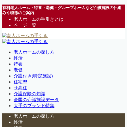
有料老人ホーム・特養・老健・グループホームなど介護施設の仕組
みや特徴のご案内
老人ホームの手引きとは
ページ一覧
老人ホームの探し方
終活
特養
老健
介護付き(特定施設)
住宅型
サ高住
介護保険の知識
全国の介護施設データ
大手のブランド特集
老人ホームの探し方
終活