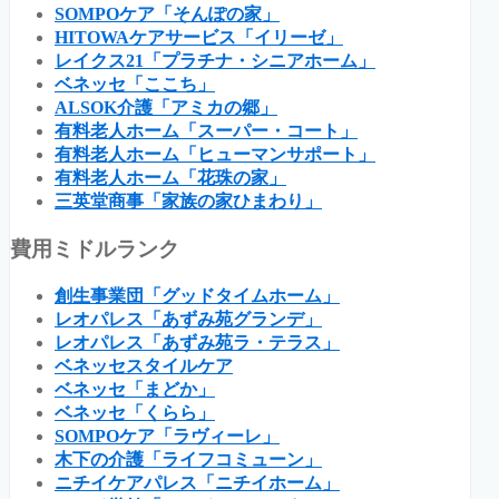
SOMPOケア「そんぽの家」
HITOWAケアサービス「イリーゼ」
レイクス21「プラチナ・シニアホーム」
ベネッセ「ここち」
ALSOK介護「アミカの郷」
有料老人ホーム「スーパー・コート」
有料老人ホーム「ヒューマンサポート」
有料老人ホーム「花珠の家」
三英堂商事「家族の家ひまわり」
費用ミドルランク
創生事業団「グッドタイムホーム」
レオパレス「あずみ苑グランデ」
レオパレス「あずみ苑ラ・テラス」
ベネッセスタイルケア
ベネッセ「まどか」
ベネッセ「くらら」
SOMPOケア「ラヴィーレ」
木下の介護「ライフコミューン」
ニチイケアパレス「ニチイホーム」