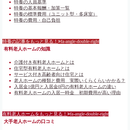
特養の人員基準
特養の基本報酬・加算一覧
特養の標準費用（ユニット型・多床室）
特養の費用・自己負担
特養の記事をもっと見る！
fa-angle-double-right
有料老人ホームの知識
介護付き有料老人ホームとは
住宅型有料老人ホームとは
サービス付き高齢者向け住宅とは
老人ホームの種類と費用 実際いくらくらいかかる？
入居金1億円と入居金0円の有料老人ホームの違い
有料老人ホームの入居一時金 初期費用が高い理由
有料老人ホームをもっと見る！
fa-angle-double-right
大手老人ホームの口コミ