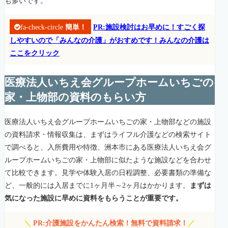
も多いです。
fa-check-circle
簡単！
PR:施設検討はお早めに！すごく探
しやすいので「みんなの介護」がおすめです！みんなの介護は
ここをクリック
医療法人いちえ会グループホームいちごの
家・上物部の資料のもらい方
医療法人いちえ会グループホームいちごの家・上物部などの施設
の資料請求・情報収集は、まずはライフル介護などの検索サイト
で調べると、入所費用や特徴、洲本市にある医療法人いちえ会グ
ループホームいちごの家・上物部に似たような施設などを合わせ
て比較できます。見学や体験入居の日程調整、必要書類の準備な
ど、一般的には入居までに1ヶ月半～2ヶ月はかかります。
まずは
気になった施設に早めに資料をもらうことが重要です。
＼
PR:介護施設をかんたん検索！無料で資料請求！
／