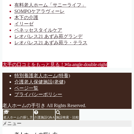
有料老人ホーム「サニーライフ」
SOMPOケアラヴィーレ
木下の介護
イリーゼ
ベネッセスタイルケア
レオパレス21 あずみ苑グランデ
レオパレス21 あずみ苑ラ・テラス
大手の口コミをもっと見る！
fa-angle-double-right
特別養護老人ホーム(特養)
介護老人保健施設(老健)
ページ一覧
プライバシーポリシー
老人ホームの手引き All Rights Reserved.
老人ホームの探し方
介護施設Q&A
施設検索・比較
メニュー