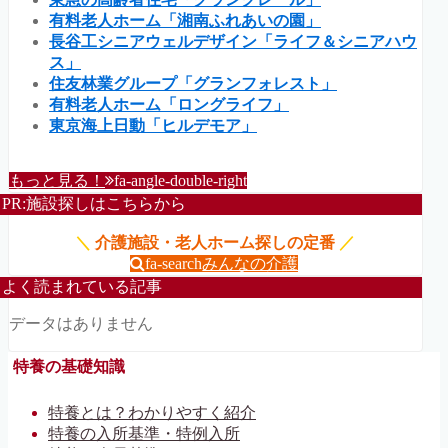
有料老人ホーム「湘南ふれあいの園」
長谷工シニアウェルデザイン「ライフ＆シニアハウ
ス」
住友林業グループ「グランフォレスト」
有料老人ホーム「ロングライフ」
東京海上日動「ヒルデモア」
もっと見る！
fa-angle-double-right
PR:施設探しはこちらから
＼
介護施設・老人ホーム探しの定番
／
fa-search
みんなの介護
よく読まれている記事
データはありません
特養の基礎知識
特養とは？わかりやすく紹介
特養の入所基準・特例入所