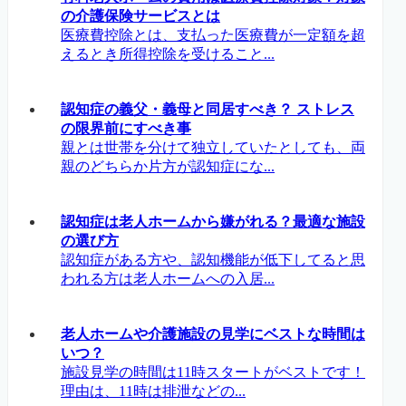
の介護保険サービスとは
医療費控除とは、支払った医療費が一定額を超
えるとき所得控除を受けること...
認知症の義父・義母と同居すべき？ ストレス
の限界前にすべき事
親とは世帯を分けて独立していたとしても、両
親のどちらか片方が認知症にな...
認知症は老人ホームから嫌がれる？最適な施設
の選び方
認知症がある方や、認知機能が低下してると思
われる方は老人ホームへの入居...
老人ホームや介護施設の見学にベストな時間は
いつ？
施設見学の時間は11時スタートがベストです！
理由は、11時は排泄などの...