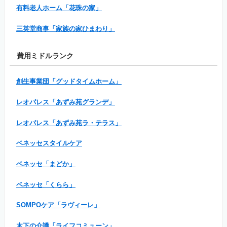
有料老人ホーム「花珠の家」
三英堂商事「家族の家ひまわり」
費用ミドルランク
創生事業団「グッドタイムホーム」
レオパレス「あずみ苑グランデ」
レオパレス「あずみ苑ラ・テラス」
ベネッセスタイルケア
ベネッセ「まどか」
ベネッセ「くらら」
SOMPOケア「ラヴィーレ」
木下の介護「ライフコミューン」