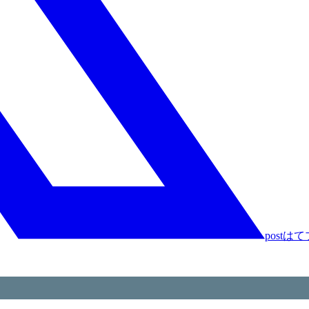
post
はて