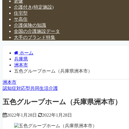
老健
介護付き(特定施設)
住宅型
サ高住
介護保険の知識
全国の介護施設データ
大手のブランド特集
ホーム
兵庫県
洲本市
五色グループホーム（兵庫県洲本市）
洲本市
認知症対応型共同生活介護
五色グループホーム（兵庫県洲本市）
2022年1月28日
2022年1月28日