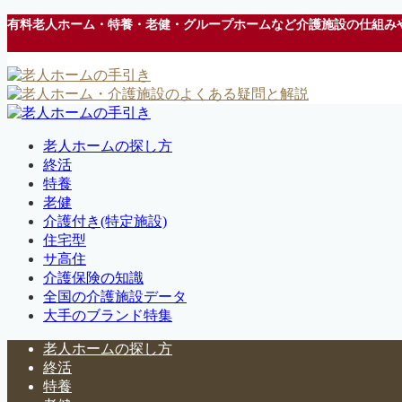
有料老人ホーム・特養・老健・グループホームなど介護施設の仕組み
老人ホームの探し方
終活
特養
老健
介護付き(特定施設)
住宅型
サ高住
介護保険の知識
全国の介護施設データ
大手のブランド特集
老人ホームの探し方
終活
特養