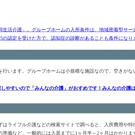
同生活介護」。グループホームの入所条件は、地域密着型サー
護5の認定を受けた方で、認知症の診断があることも条件になります
を行います。グループホームは小規模な施設なので、空きがな
く探しやすいので「みんなの介護」がおすめです！みんなの介護
ずはライフル介護などの検索サイトで調べると、入所費用や特
の準備など、一般的には入居までに1ヶ月半～2ヶ月はかかりま