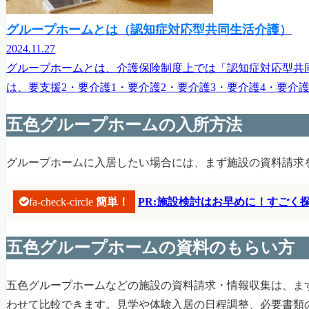
グループホームとは（認知症対応型共同生活介護）
2024.11.27
グループホームとは、介護保険制度上では「認知症対応型共
は、要支援2・要介護1・要介護2・要介護3・要介護4・要介
五色グループホームの入所方法
グループホームに入居したい場合には、まず施設の資料請求
fa-check-circle
簡単！
PR:施設検討はお早めに！すご
五色グループホームの資料のもらい方
五色グループホームなどの施設の資料請求・情報収集は、ま
わせて比較できます。見学や体験入居の日程調整、必要書類