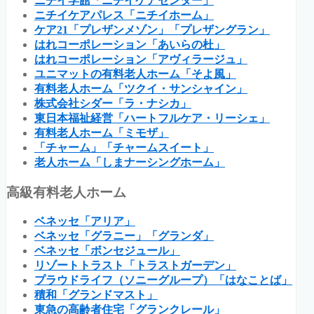
ニチイ学館「ニチイケアセンター」
ニチイケアパレス「ニチイホーム」
ケア21「プレザンメゾン」「プレザングラン」
はれコーポレーション「あいらの杜」
はれコーポレーション「アヴィラージュ」
ユニマットの有料老人ホーム「そよ風」
有料老人ホーム「ツクイ・サンシャイン」
株式会社シダー「ラ・ナシカ」
東日本福祉経営「ハートフルケア・リーシェ」
有料老人ホーム「ミモザ」
「チャーム」「チャームスイート」
老人ホーム「しまナーシングホーム」
高級有料老人ホーム
ベネッセ「アリア」
ベネッセ「グラニー」「グランダ」
ベネッセ「ボンセジュール」
リゾートトラスト「トラストガーデン」
プラウドライフ（ソニーグループ）「はなことば」
積和「グランドマスト」
東急の高齢者住宅「グランクレール」