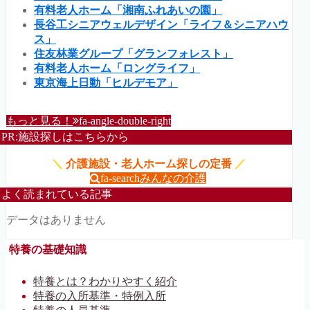
有料老人ホーム「湘南ふれあいの園」
長谷工シニアウェルデザイン「ライフ＆シニアハウ
ス」
住友林業グループ「グランフォレスト」
有料老人ホーム「ロングライフ」
東京海上日動「ヒルデモア」
もっと見る！
fa-angle-double-right
PR:施設探しはこちらから
＼
介護施設・老人ホーム探しの定番
／
fa-search
みんなの介護
よく読まれている記事
データはありません
特養の基礎知識
特養とは？わかりやすく紹介
特養の入所基準・特例入所