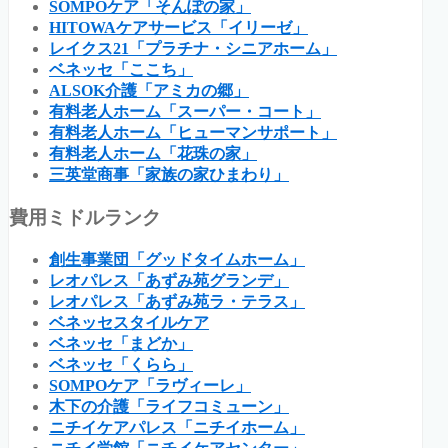
SOMPOケア「そんぽの家」
HITOWAケアサービス「イリーゼ」
レイクス21「プラチナ・シニアホーム」
ベネッセ「ここち」
ALSOK介護「アミカの郷」
有料老人ホーム「スーパー・コート」
有料老人ホーム「ヒューマンサポート」
有料老人ホーム「花珠の家」
三英堂商事「家族の家ひまわり」
費用ミドルランク
創生事業団「グッドタイムホーム」
レオパレス「あずみ苑グランデ」
レオパレス「あずみ苑ラ・テラス」
ベネッセスタイルケア
ベネッセ「まどか」
ベネッセ「くらら」
SOMPOケア「ラヴィーレ」
木下の介護「ライフコミューン」
ニチイケアパレス「ニチイホーム」