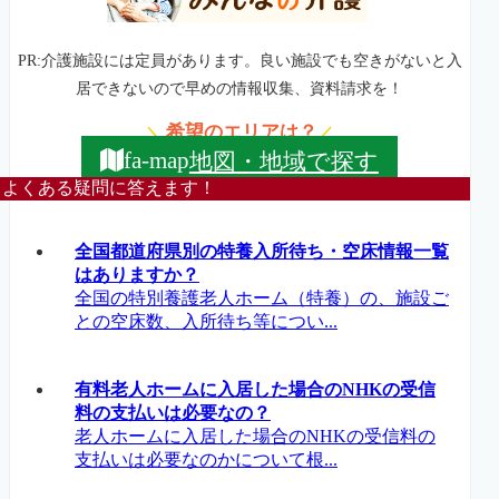
PR:介護施設には定員があります。良い施設でも空きがないと入
居できないので早めの情報収集、資料請求を！
希望のエリアは？
＼
／
地図・地域で探す
fa-map
よくある疑問に答えます！
全国都道府県別の特養入所待ち・空床情報一覧
はありますか？
全国の特別養護老人ホーム（特養）の、施設ご
との空床数、入所待ち等につい...
有料老人ホームに入居した場合のNHKの受信
料の支払いは必要なの？
老人ホームに入居した場合のNHKの受信料の
支払いは必要なのかについて根...