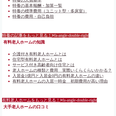
特養の人員基準
特養の基本報酬・加算一覧
特養の標準費用（ユニット型・多床室）
特養の費用・自己負担
特養の記事をもっと見る！
fa-angle-double-right
有料老人ホームの知識
介護付き有料老人ホームとは
住宅型有料老人ホームとは
サービス付き高齢者向け住宅とは
老人ホームの種類と費用 実際いくらくらいかかる？
入居金1億円と入居金0円の有料老人ホームの違い
有料老人ホームの入居一時金 初期費用が高い理由
有料老人ホームをもっと見る！
fa-angle-double-right
大手老人ホームの口コミ