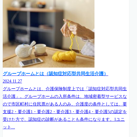
グループホームとは（認知症対応型共同生活介護）
2024.11.27
グループホームとは、介護保険制度上では「認知症対応型共同生
活介護」。グループホームの入所条件は、地域密着型サービスな
ので市区町村に住民票がある人のみ、介護度の条件としては、要
支援2・要介護1・要介護2・要介護3・要介護4・要介護5の認定を
受けた方で、認知症の診断があることも条件になります。1ユニ
ット...