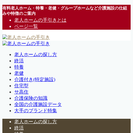
有料老人ホーム・特養・老健・グループホームなど介護施設の仕組
みや特徴のご案内
老人ホームの手引きとは
ページ一覧
老人ホームの探し方
終活
特養
老健
介護付き(特定施設)
住宅型
サ高住
介護保険の知識
全国の介護施設データ
大手のブランド特集
老人ホームの探し方
終活