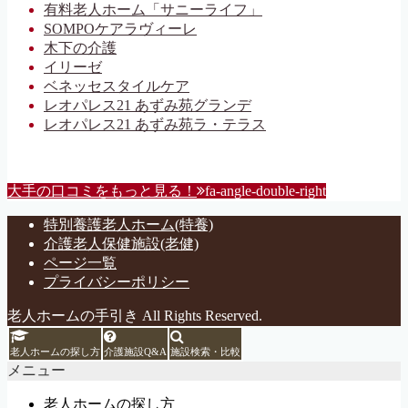
有料老人ホーム「サニーライフ」
SOMPOケアラヴィーレ
木下の介護
イリーゼ
ベネッセスタイルケア
レオパレス21 あずみ苑グランデ
レオパレス21 あずみ苑ラ・テラス
大手の口コミをもっと見る！
fa-angle-double-right
特別養護老人ホーム(特養)
介護老人保健施設(老健)
ページ一覧
プライバシーポリシー
老人ホームの手引き All Rights Reserved.
老人ホームの探し方
介護施設Q&A
施設検索・比較
メニュー
老人ホームの探し方