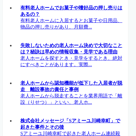
有料老人ホームでお菓子や嗜好品の押し売りは
あるの？
有料老人ホームに入居するとお菓子や日用品、
物品の押し売りがあり、月額費...
失敗しないための老人ホーム決めで大切なこと
は？秘訣は早めの情報収集・見学である理由
老人ホームを探すとき・見学をするとき、絶対
にすべきことがあります。実際...
老人ホームから認知機能が低下した入居者が脱
走 離設事故の責任と事例
老人ホームから脱走することを業界用語で「離
設（りせつ）」といい、老人ホ...
株式会社メッセージ「Sアミーユ川崎幸町」で
起きた事件とその後
Sアミーユ川崎幸町で起きた老人ホーム連続殺