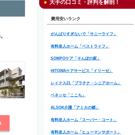
大手の口コミ・評判を解剖！
費用安いランク
がんばりすぎないで「サニーライフ」
い。
有料老人ホーム「ベストライフ」
SOMPOケア「そんぽの家」
HITOWAケアサービス「イリーゼ」
レイクス21「プラチナ・シニアホーム」
ベネッセ「ここち」
ALSOK介護「アミカの郷」
有料老人ホーム「スーパー・コート」
有料老人ホーム「ヒューマンサポート」