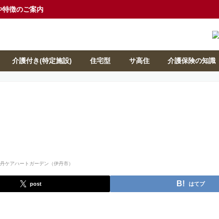
や特徴のご案内
介護付き(特定施設)
住宅型
サ高住
介護保険の知識
post
はてブ