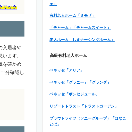
ェ」
クリック
有料老人ホーム「ミモザ」
「チャーム」「チャームスイート」
老人ホーム「しまナーシングホーム」
の入居者や
思います。
高級有料老人ホーム
気を確かめ
ベネッセ「アリア」
を十分確認し
ベネッセ「グラニー」「グランダ」
ベネッセ「ボンセジュール」
リゾートトラスト「トラストガーデン」
プラウドライフ（ソニーグループ）「はなこ
とば」