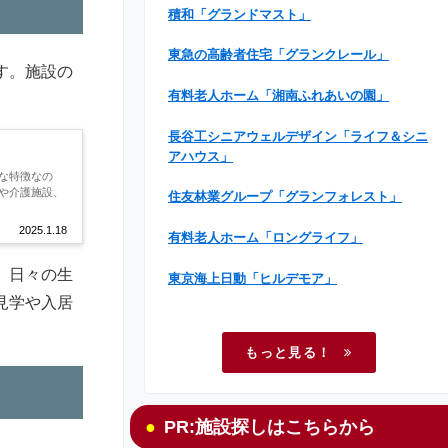
積和「グランドマスト」
東急の高齢者住宅「グランクレール」
す。施設の
有料老人ホーム「湘南ふれあいの園」
長谷工シニアウェルデザイン「ライフ＆シニ
アハウス」
な特徴なの
や介護施設、
住友林業グループ「グランフォレスト」
2025.1.18
有料老人ホーム「ロングライフ」
、日々の生
東京海上日動「ヒルデモア」
見学や入居
もっと見る！
PR:施設探しはこちらから