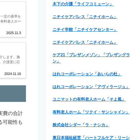
木下の介護「ライフコミューン」
、一定の基準を
ニチイケアパレス「ニチイホーム」
き有料老人ホー
ニチイ学館「ニチイケアセンター」
2025.11.3
ニチイケアパレス「ニチイホーム」
ケア21「プレザンメゾン」「プレザングラ
介します。施
ン」
。介護度に応
はれコーポレーション「あいらの杜」
2024.11.16
はれコーポレーション「アヴィラージュ」
ユニマットの有料老人ホーム「そよ風」
有料老人ホーム「ツクイ・サンシャイン」
実費の合計
る可能性も
株式会社シダー「ラ・ナシカ」
東日本福祉経営「ハートフルケア・リーシ