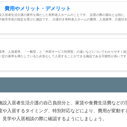
 費用やメリット・デメリット
設入居者生活介護の要件を満たした有料老人ホームのことです。 設置の際の届出とは別に
中核市市長の指定を受けた施設です。 介護付き有料老人ホームの費用、人員基準、介護付
基準、人員基準、「一般型」と「外部サービス利用型」の違いなどについてわかりやすく紹
一定の基準を満たしているため安心して入居することができる施設である可能性が高いです
施設入居者生活介護の自己負担分と、家賃や食費生活費などの
度や入居するタイミング、特別対応などにより、費用が変動す
、見学や入居相談の際に確認するようにしましょう。