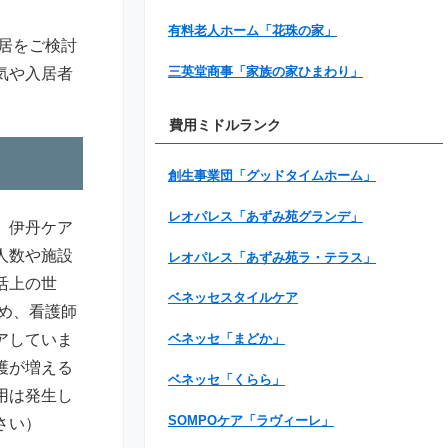
有料老人ホーム「花珠の家」
居をご検討
気や入居者
三英堂商事「家族の家ひまわり」
費用ミドルランク
創生事業団「グッドタイムホーム」
レオパレス「あずみ苑グランデ」
。伊丹ケア
人数や施設
レオパレス「あずみ苑ラ・テラス」
活上の世
ベネッセスタイルケア
め、看護師
アしていま
ベネッセ「まどか」
護が増える
ベネッセ「くらら」
用は発生し
SOMPOケア「ラヴィーレ」
さい）