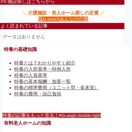
PR:施設探しはこちらから
＼
介護施設・老人ホーム探しの定番
／
fa-search
みんなの介護
よく読まれている記事
データはありません
特養の基礎知識
特養とは？わかりやすく紹介
特養の入所基準・特例入所
特養の人員基準
特養の基本報酬・加算一覧
特養の標準費用（ユニット型・多床室）
特養の費用・自己負担
特養の記事をもっと見る！
fa-angle-double-right
有料老人ホームの知識