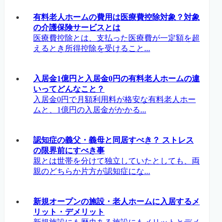
有料老人ホームの費用は医療費控除対象？対象
の介護保険サービスとは
医療費控除とは、支払った医療費が一定額を超
えるとき所得控除を受けること...
入居金1億円と入居金0円の有料老人ホームの違
いってどんなこと？
入居金0円で月額利用料が格安な有料老人ホー
ムと、1億円の入居金がかかる...
認知症の義父・義母と同居すべき？ ストレス
の限界前にすべき事
親とは世帯を分けて独立していたとしても、両
親のどちらか片方が認知症にな...
新規オープンの施設・老人ホームに入居するメ
リット・デメリット