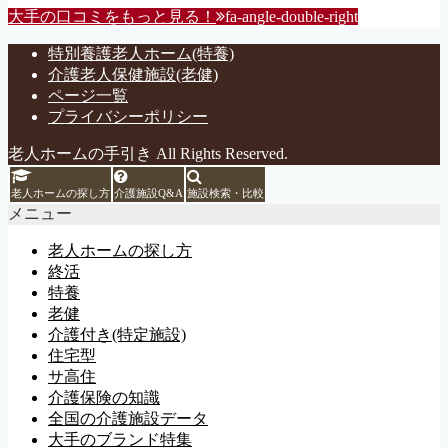
大手の口コミをもっと見る！
fa-angle-double-right
特別養護老人ホーム(特養)
介護老人保健施設(老健)
ページ一覧
プライバシーポリシー
老人ホームの手引き All Rights Reserved.
老人ホームの探し方
介護施設Q&A
施設検索・比較
メニュー
老人ホームの探し方
終活
特養
老健
介護付き(特定施設)
住宅型
サ高住
介護保険の知識
全国の介護施設データ
大手のブランド特集