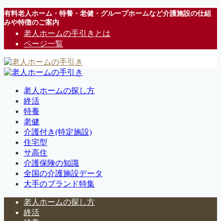
有料老人ホーム・特養・老健・グループホームなど介護施設の仕組
みや特徴のご案内
老人ホームの手引きとは
ページ一覧
老人ホームの探し方
終活
特養
老健
介護付き(特定施設)
住宅型
サ高住
介護保険の知識
全国の介護施設データ
大手のブランド特集
老人ホームの探し方
終活