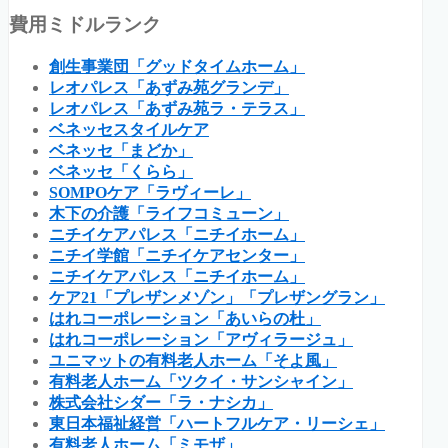
費用ミドルランク
創生事業団「グッドタイムホーム」
レオパレス「あずみ苑グランデ」
レオパレス「あずみ苑ラ・テラス」
ベネッセスタイルケア
ベネッセ「まどか」
ベネッセ「くらら」
SOMPOケア「ラヴィーレ」
木下の介護「ライフコミューン」
ニチイケアパレス「ニチイホーム」
ニチイ学館「ニチイケアセンター」
ニチイケアパレス「ニチイホーム」
ケア21「プレザンメゾン」「プレザングラン」
はれコーポレーション「あいらの杜」
はれコーポレーション「アヴィラージュ」
ユニマットの有料老人ホーム「そよ風」
有料老人ホーム「ツクイ・サンシャイン」
株式会社シダー「ラ・ナシカ」
東日本福祉経営「ハートフルケア・リーシェ」
有料老人ホーム「ミモザ」