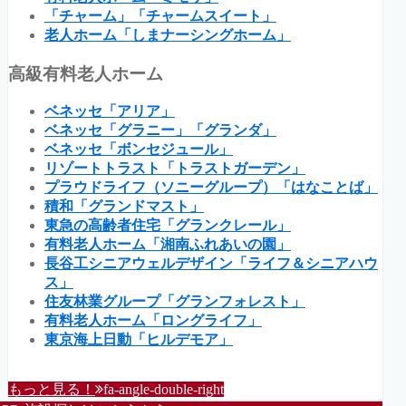
「チャーム」「チャームスイート」
老人ホーム「しまナーシングホーム」
高級有料老人ホーム
ベネッセ「アリア」
ベネッセ「グラニー」「グランダ」
ベネッセ「ボンセジュール」
リゾートトラスト「トラストガーデン」
プラウドライフ（ソニーグループ）「はなことば」
積和「グランドマスト」
東急の高齢者住宅「グランクレール」
有料老人ホーム「湘南ふれあいの園」
長谷工シニアウェルデザイン「ライフ＆シニアハウ
ス」
住友林業グループ「グランフォレスト」
有料老人ホーム「ロングライフ」
東京海上日動「ヒルデモア」
もっと見る！
fa-angle-double-right