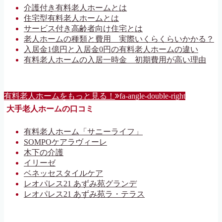
介護付き有料老人ホームとは
住宅型有料老人ホームとは
サービス付き高齢者向け住宅とは
老人ホームの種類と費用 実際いくらくらいかかる？
入居金1億円と入居金0円の有料老人ホームの違い
有料老人ホームの入居一時金 初期費用が高い理由
有料老人ホームをもっと見る！
fa-angle-double-right
大手老人ホームの口コミ
有料老人ホーム「サニーライフ」
SOMPOケアラヴィーレ
木下の介護
イリーゼ
ベネッセスタイルケア
レオパレス21 あずみ苑グランデ
レオパレス21 あずみ苑ラ・テラス