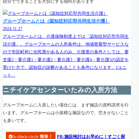
自分でできることを大切にする傾向があります
グループホームとは（認知症対応型共同生活介護）
2024.11.27
グループホームとは、介護保険制度上では「認知症対応型共同生
活介護」。グループホームの入所条件は、地域密着型サービスな
ので市区町村に住民票がある人のみ、介護度の条件としては、要
支援2・要介護1・要介護2・要介護3・要介護4・要介護5の認定を
受けた方で、認知症の診断があることも条件になります。1ユニ
ット...
ニチイケアセンターいたみの入所方法
グループホームに入居したい場合には、まず施設の資料請求を行
います。グループホームは小規模な施設なので、空きがないこと
も多いです。
fa-check-circle
簡単！
PR:施設検討はお早めに！すごく探