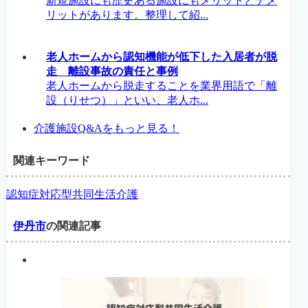
新規施設にも歴史ある施設にもメリットとデメ
リットがあります。整理して紹...
老人ホームから認知機能が低下した入居者が脱
走 離設事故の責任と事例
老人ホームから脱走することを業界用語で「離
設（りせつ）」といい、老人ホ...
介護施設Q&Aをもっと見る！
関連キーワード
認知症対応型共同生活介護
伊丹市
の関連記事