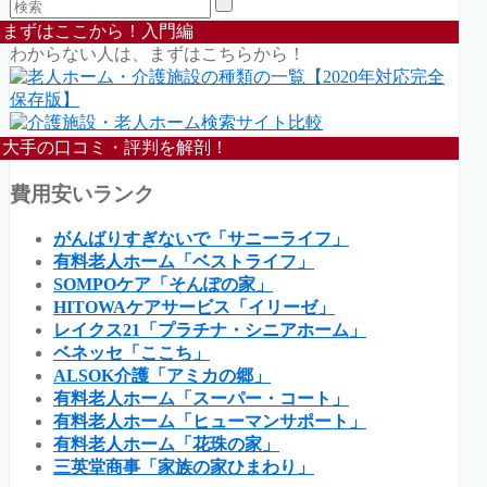
まずはここから！入門編
わからない人は、まずはこちらから！
大手の口コミ・評判を解剖！
費用安いランク
がんばりすぎないで「サニーライフ」
有料老人ホーム「ベストライフ」
SOMPOケア「そんぽの家」
HITOWAケアサービス「イリーゼ」
レイクス21「プラチナ・シニアホーム」
ベネッセ「ここち」
ALSOK介護「アミカの郷」
有料老人ホーム「スーパー・コート」
有料老人ホーム「ヒューマンサポート」
有料老人ホーム「花珠の家」
三英堂商事「家族の家ひまわり」