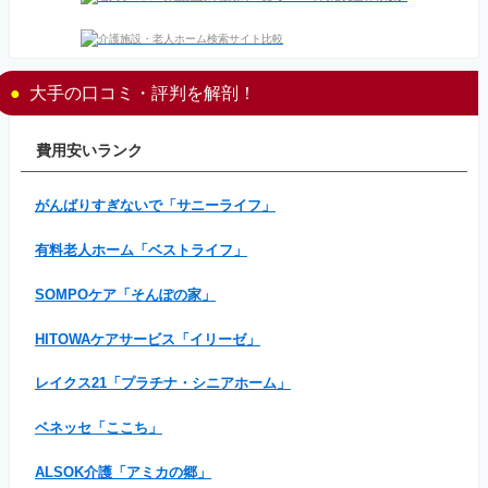
大手の口コミ・評判を解剖！
費用安いランク
がんばりすぎないで「サニーライフ」
有料老人ホーム「ベストライフ」
SOMPOケア「そんぽの家」
HITOWAケアサービス「イリーゼ」
レイクス21「プラチナ・シニアホーム」
ベネッセ「ここち」
ALSOK介護「アミカの郷」