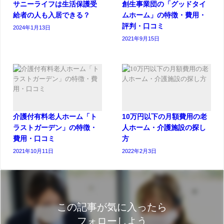
サニーライフは生活保護受
創生事業団の「グッドタイ
給者の人も入居できる？
ムホーム」の特徴・費用・
評判・口コミ
2024年1月13日
2021年9月15日
介護付有料老人ホーム「ト
10万円以下の月額費用の老
ラストガーデン」の特徴・
人ホーム・介護施設の探し
費用・口コミ
方
2021年10月11日
2022年2月3日
この記事が気に入ったら
フォローしよう