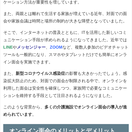
ケーション方法が重要性を増しています。
また、両親とは離れて生活する家族が増えている近年、対面での面
会や家族会議は時間と場所の制約が大きな障壁となっていました。
そこで、インターネットの普及とともに、ITを活用した新しいコミ
ュニケーション手段が求められるようになってきました。近年では
LINE
や
メッセンジャー
、
ZOOM
など、複数人参加のビデオチャット
ツールも一般的になり、スマホやタブレットだけでも簡単にオンラ
イン面会を実施できます。
また、
新型コロナウイルス感染症
の影響も大きかったでしょう。感
染拡大防止のため、対面での面会が制限される中で、オンラインを
利用した面会は安全性を確保しつつ、家族間で必要なコミュニケー
ションを維持する手段として注目されるようになりました。
このような背景から、
多くの介護施設でオンライン面会の導入が進
められています
。
オンライン面会のメリットとデメリット