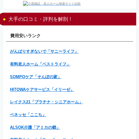
大手の口コミ・評判を解剖！
費用安いランク
がんばりすぎないで「サニーライフ」
有料老人ホーム「ベストライフ」
SOMPOケア「そんぽの家」
HITOWAケアサービス「イリーゼ」
レイクス21「プラチナ・シニアホーム」
ベネッセ「ここち」
ALSOK介護「アミカの郷」