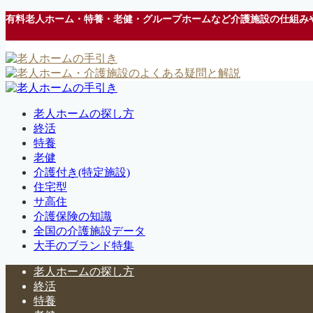
有料老人ホーム・特養・老健・グループホームなど介護施設の仕組み
老人ホームの探し方
終活
特養
老健
介護付き(特定施設)
住宅型
サ高住
介護保険の知識
全国の介護施設データ
大手のブランド特集
老人ホームの探し方
終活
特養