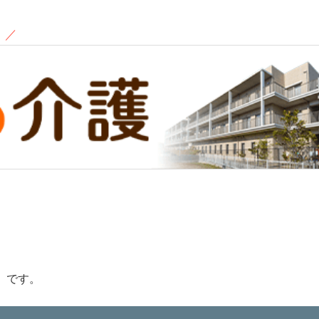
！
／
）です。