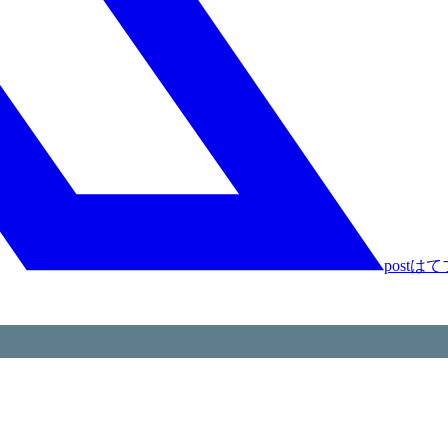
post
はて