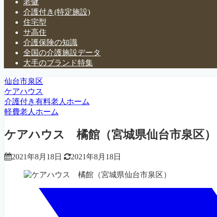
老健
介護付き(特定施設)
住宅型
サ高住
介護保険の知識
全国の介護施設データ
大手のブランド特集
仙台市泉区
ケアハウス
介護付き有料老人ホーム
軽費老人ホーム
ケアハウス 橘館（宮城県仙台市泉区）
2021年8月18日
2021年8月18日