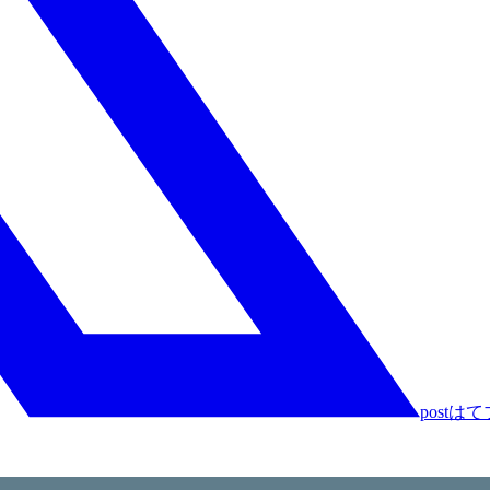
post
はて