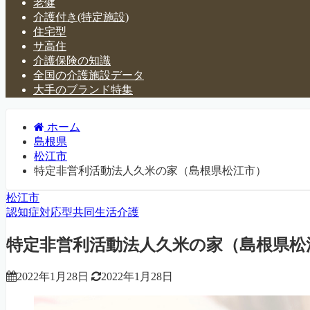
老健
介護付き(特定施設)
住宅型
サ高住
介護保険の知識
全国の介護施設データ
大手のブランド特集
ホーム
島根県
松江市
特定非営利活動法人久米の家（島根県松江市）
松江市
認知症対応型共同生活介護
特定非営利活動法人久米の家（島根県松
2022年1月28日
2022年1月28日