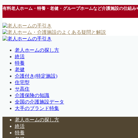
有料老人ホーム・特養・老健・グループホームなど介護施設の仕組み
老人ホームの探し方
終活
特養
老健
介護付き(特定施設)
住宅型
サ高住
介護保険の知識
全国の介護施設データ
大手のブランド特集
老人ホームの探し方
終活
特養