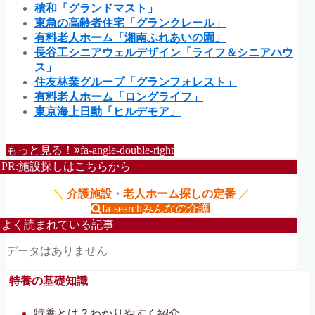
積和「グランドマスト」
東急の高齢者住宅「グランクレール」
有料老人ホーム「湘南ふれあいの園」
長谷工シニアウェルデザイン「ライフ＆シニアハウ
ス」
住友林業グループ「グランフォレスト」
有料老人ホーム「ロングライフ」
東京海上日動「ヒルデモア」
もっと見る！
fa-angle-double-right
PR:施設探しはこちらから
＼
介護施設・老人ホーム探しの定番
／
fa-search
みんなの介護
よく読まれている記事
データはありません
特養の基礎知識
特養とは？わかりやすく紹介