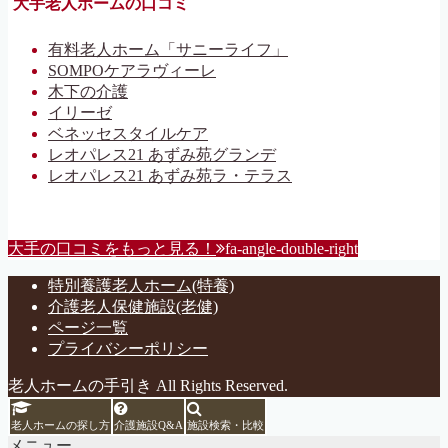
大手老人ホームの口コミ
有料老人ホーム「サニーライフ」
SOMPOケアラヴィーレ
木下の介護
イリーゼ
ベネッセスタイルケア
レオパレス21 あずみ苑グランデ
レオパレス21 あずみ苑ラ・テラス
大手の口コミをもっと見る！
fa-angle-double-right
特別養護老人ホーム(特養)
介護老人保健施設(老健)
ページ一覧
プライバシーポリシー
老人ホームの手引き All Rights Reserved.
老人ホームの探し方
介護施設Q&A
施設検索・比較
メニュー