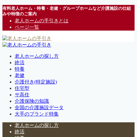
有料老人ホーム・特養・老健・グループホームなど介護施設の仕組
みや特徴のご案内
老人ホームの手引きとは
ページ一覧
老人ホームの探し方
終活
特養
老健
介護付き(特定施設)
住宅型
サ高住
介護保険の知識
全国の介護施設データ
大手のブランド特集
老人ホームの探し方
終活