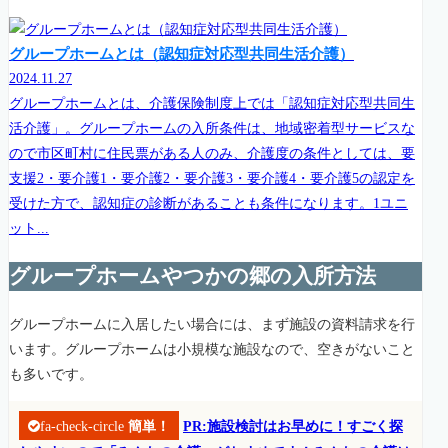
グループホームとは（認知症対応型共同生活介護）
2024.11.27
グループホームとは、介護保険制度上では「認知症対応型共同生
活介護」。グループホームの入所条件は、地域密着型サービスな
ので市区町村に住民票がある人のみ、介護度の条件としては、要
支援2・要介護1・要介護2・要介護3・要介護4・要介護5の認定を
受けた方で、認知症の診断があることも条件になります。1ユニ
ット...
グループホームやつかの郷の入所方法
グループホームに入居したい場合には、まず施設の資料請求を行
います。グループホームは小規模な施設なので、空きがないこと
も多いです。
fa-check-circle
簡単！
PR:施設検討はお早めに！すごく探