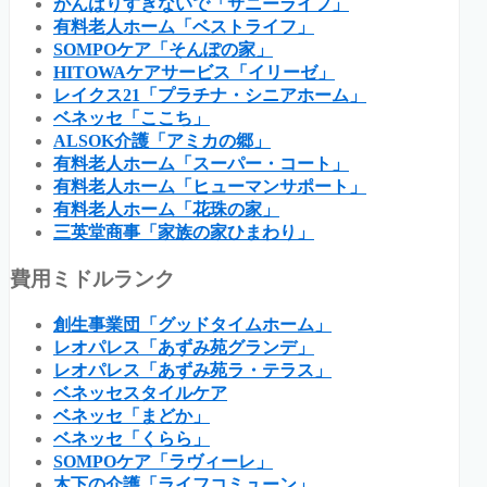
がんばりすぎないで「サニーライフ」
有料老人ホーム「ベストライフ」
SOMPOケア「そんぽの家」
HITOWAケアサービス「イリーゼ」
レイクス21「プラチナ・シニアホーム」
ベネッセ「ここち」
ALSOK介護「アミカの郷」
有料老人ホーム「スーパー・コート」
有料老人ホーム「ヒューマンサポート」
有料老人ホーム「花珠の家」
三英堂商事「家族の家ひまわり」
費用ミドルランク
創生事業団「グッドタイムホーム」
レオパレス「あずみ苑グランデ」
レオパレス「あずみ苑ラ・テラス」
ベネッセスタイルケア
ベネッセ「まどか」
ベネッセ「くらら」
SOMPOケア「ラヴィーレ」
木下の介護「ライフコミューン」