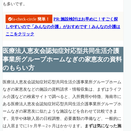
も多いです。
fa-check-circle
簡単！
PR:施設検討はお早めに！すごく探
しやすいので「みんなの介護」がおすめです！みんなの介護は
ここをクリック
医療法人恵友会認知症対応型共同生活介護
事業所グループホームなぎの家恵友の資料
のもらい方
医療法人恵友会認知症対応型共同生活介護事業所グループホーム
なぎの家恵友などの施設の資料請求・情報収集は、まずはライフ
ル介護などの検索サイトで調べると、入所費用や特徴、海南市に
ある医療法人恵友会認知症対応型共同生活介護事業所グループホ
ームなぎの家恵友に似たような施設などを合わせて比較できま
す。見学や体験入居の日程調整、必要書類の準備など、一般的に
は入居までに1ヶ月半～2ヶ月はかかります。
まずは気になった施