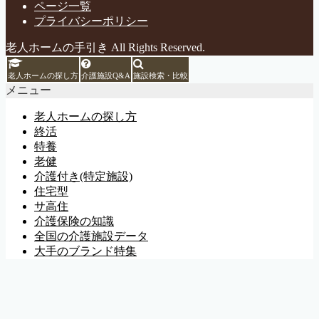
ページ一覧
プライバシーポリシー
老人ホームの手引き All Rights Reserved.
老人ホームの探し方
介護施設Q&A
施設検索・比較
メニュー
老人ホームの探し方
終活
特養
老健
介護付き(特定施設)
住宅型
サ高住
介護保険の知識
全国の介護施設データ
大手のブランド特集