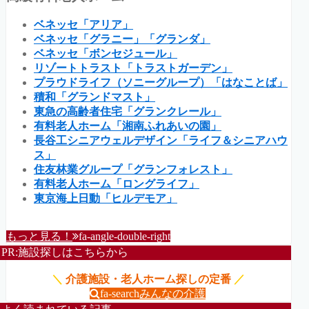
ベネッセ「アリア」
ベネッセ「グラニー」「グランダ」
ベネッセ「ボンセジュール」
リゾートトラスト「トラストガーデン」
プラウドライフ（ソニーグループ）「はなことば」
積和「グランドマスト」
東急の高齢者住宅「グランクレール」
有料老人ホーム「湘南ふれあいの園」
長谷工シニアウェルデザイン「ライフ＆シニアハウ
ス」
住友林業グループ「グランフォレスト」
有料老人ホーム「ロングライフ」
東京海上日動「ヒルデモア」
もっと見る！
fa-angle-double-right
PR:施設探しはこちらから
＼
介護施設・老人ホーム探しの定番
／
fa-search
みんなの介護