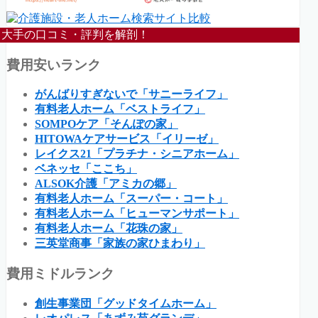
大手の口コミ・評判を解剖！
費用安いランク
がんばりすぎないで「サニーライフ」
有料老人ホーム「ベストライフ」
SOMPOケア「そんぽの家」
HITOWAケアサービス「イリーゼ」
レイクス21「プラチナ・シニアホーム」
ベネッセ「ここち」
ALSOK介護「アミカの郷」
有料老人ホーム「スーパー・コート」
有料老人ホーム「ヒューマンサポート」
有料老人ホーム「花珠の家」
三英堂商事「家族の家ひまわり」
費用ミドルランク
創生事業団「グッドタイムホーム」