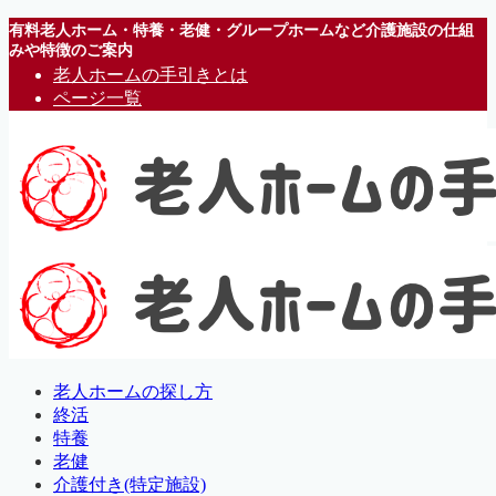
有料老人ホーム・特養・老健・グループホームなど介護施設の仕組
みや特徴のご案内
老人ホームの手引きとは
ページ一覧
老人ホームの探し方
終活
特養
老健
介護付き(特定施設)