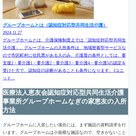
グループホームとは（認知症対応型共同生活介護）
2024.11.27
グループホームとは、介護保険制度上では「認知症対応型共同生
活介護」。グループホームの入所条件は、地域密着型サービスな
ので市区町村に住民票がある人のみ、介護度の条件としては、要
支援2・要介護1・要介護2・要介護3・要介護4・要介護5の認定を
受けた方で、認知症の診断があることも条件になります。1ユニ
ット...
医療法人恵友会認知症対応型共同生活介護
事業所グループホームなぎの家恵友の入所
方法
グループホームに入居したい場合には、まず施設の資料請求を行
います。グループホームは小規模な施設なので、空きがないこと