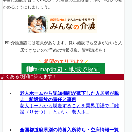
かめるようにしましょう。
PR:介護施設には定員があります。良い施設でも空きがないと入
居できないので早めの情報収集、資料請求を！
希望のエリアは？
＼
／
地図・地域で探す
fa-map
よくある疑問に答えます！
老人ホームから認知機能が低下した入居者が脱
走 離設事故の責任と事例
老人ホームから脱走することを業界用語で「離
設（りせつ）」といい、老人ホ...
全国都道府県別の特養入所待ち・空床情報一覧