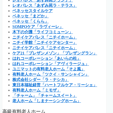
レオパレス「あずみ苑グランデ」
レオパレス「あずみ苑ラ・テラス」
ベネッセスタイルケア
ベネッセ「まどか」
ベネッセ「くらら」
SOMPOケア「ラヴィーレ」
木下の介護「ライフコミューン」
ニチイケアパレス「ニチイホーム」
ニチイ学館「ニチイケアセンター」
ニチイケアパレス「ニチイホーム」
ケア21「プレザンメゾン」「プレザングラン」
はれコーポレーション「あいらの杜」
はれコーポレーション「アヴィラージュ」
ユニマットの有料老人ホーム「そよ風」
有料老人ホーム「ツクイ・サンシャイン」
株式会社シダー「ラ・ナシカ」
東日本福祉経営「ハートフルケア・リーシェ」
有料老人ホーム「ミモザ」
「チャーム」「チャームスイート」
老人ホーム「しまナーシングホーム」
高級有料老人ホーム