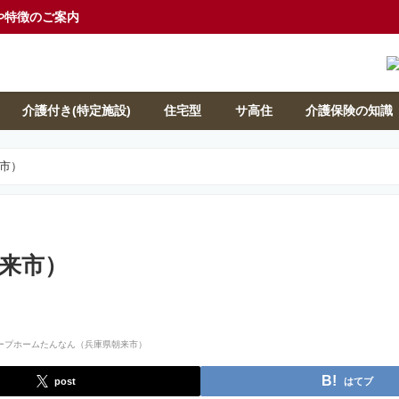
や特徴のご案内
介護付き(特定施設)
住宅型
サ高住
介護保険の知識
市）
来市）
post
はてブ