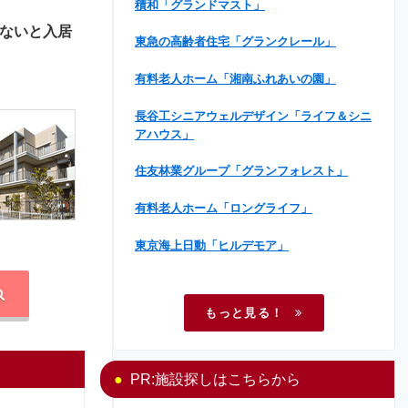
積和「グランドマスト」
ないと入居
東急の高齢者住宅「グランクレール」
有料老人ホーム「湘南ふれあいの園」
長谷工シニアウェルデザイン「ライフ＆シニ
アハウス」
住友林業グループ「グランフォレスト」
有料老人ホーム「ロングライフ」
東京海上日動「ヒルデモア」
もっと見る！
PR:施設探しはこちらから