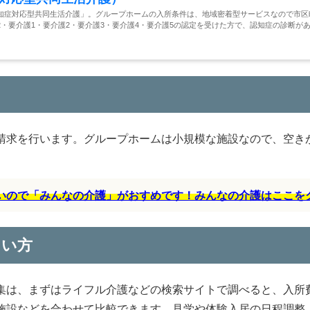
知症対応型共同生活介護」。グループホームの入所条件は、地域密着型サービスなので市区
・要介護1・要介護2・要介護3・要介護4・要介護5の認定を受けた方で、認知症の診断が
請求を行います。グループホームは小規模な施設なので、空き
すいので「みんなの介護」がおすめです！みんなの介護はここを
らい方
集は、まずはライフル介護などの検索サイトで調べると、入所
施設などを合わせて比較できます。見学や体験入居の日程調整