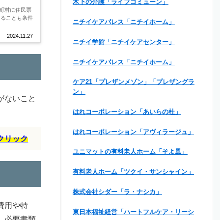
木下の介護「ライフコミューン」
町村に住民票
あることも条件
ニチイケアパレス「ニチイホーム」
2024.11.27
ニチイ学館「ニチイケアセンター」
ニチイケアパレス「ニチイホーム」
ケア21「プレザンメゾン」「プレザングラ
ン」
がないこと
はれコーポレーション「あいらの杜」
はれコーポレーション「アヴィラージュ」
クリック
ユニマットの有料老人ホーム「そよ風」
有料老人ホーム「ツクイ・サンシャイン」
株式会社シダー「ラ・ナシカ」
費用や特
東日本福祉経営「ハートフルケア・リーシ
、必要書類