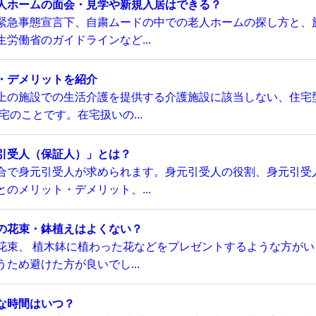
人ホームの面会・見学や新規入居はできる？
緊急事態宣言下、自粛ムードの中での老人ホームの探し方と、
労働省のガイドラインなど...
・デメリットを紹介
上の施設での生活介護を提供する介護施設に該当しない、住宅
のことです。在宅扱いの...
引受人（保証人）」とは？
合で身元引受人が求められます。身元引受人の役割、身元引受
のメリット・デメリット、...
の花束・鉢植えはよくない？
花束、 植木鉢に植わった花などをプレゼントするような方がい
ため避けた方が良いでし...
な時間はいつ？