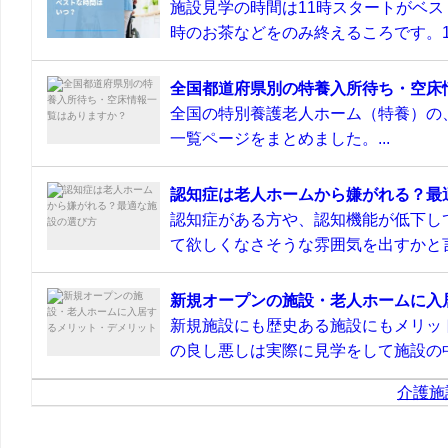
施設見学の時間は11時スタートがベス
時のお茶などをのみ終えるころです。11
全国都道府県別の特養入所待ち・空床
全国の特別養護老人ホーム（特養）の
一覧ページをまとめました。...
認知症は老人ホームから嫌がれる？最
認知症がある方や、認知機能が低下し
て欲しくなさそうな雰囲気を出すかと言
新規オープンの施設・老人ホームに入
新規施設にも歴史ある施設にもメリッ
の良し悪しは実際に見学をして施設の中
介護施