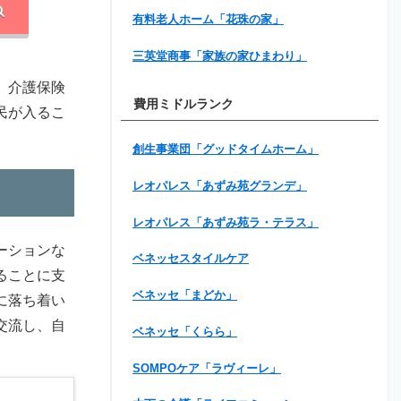
有料老人ホーム「花珠の家」
三英堂商事「家族の家ひまわり」
。介護保険
費用ミドルランク
民が入るこ
創生事業団「グッドタイムホーム」
レオパレス「あずみ苑グランデ」
レオパレス「あずみ苑ラ・テラス」
ーションな
ベネッセスタイルケア
ることに支
ベネッセ「まどか」
に落ち着い
交流し、自
ベネッセ「くらら」
SOMPOケア「ラヴィーレ」