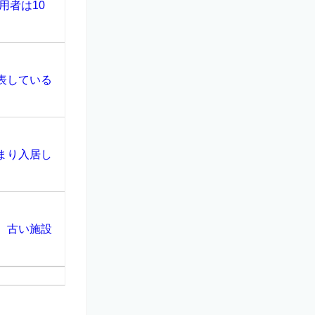
用者は10
表している
まり入居し
、古い施設