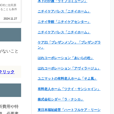
木下の介護「ライフコミューン」
町村に住民票
あることも条件
ニチイケアパレス「ニチイホーム」
2024.11.27
ニチイ学館「ニチイケアセンター」
ニチイケアパレス「ニチイホーム」
ケア21「プレザンメゾン」「プレザングラ
ン」
がないこと
はれコーポレーション「あいらの杜」
はれコーポレーション「アヴィラージュ」
クリック
ユニマットの有料老人ホーム「そよ風」
有料老人ホーム「ツクイ・サンシャイン」
株式会社シダー「ラ・ナシカ」
所費用や特
東日本福祉経営「ハートフルケア・リーシ
整、必要書