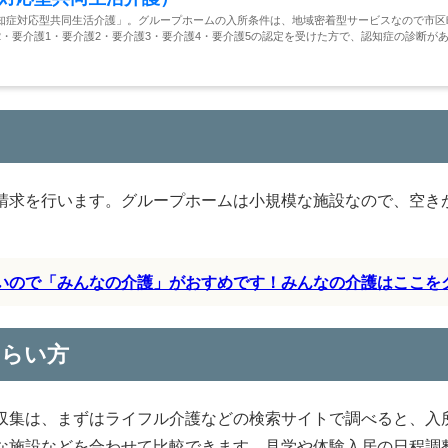
知症対応型共同生活介護」。グループホームの入所条件は、地域密着型サービスなので市区
・要介護1・要介護2・要介護3・要介護4・要介護5の認定を受けた方で、認知症の診断が
請求を行います。グループホームは小規模な施設なので、空き
すいので「みんなの介護」がおすめです！みんなの介護はここを
もらい方
収集は、まずはライフル介護などの検索サイトで調べると、入
な施設などを合わせて比較できます。見学や体験入居の日程調