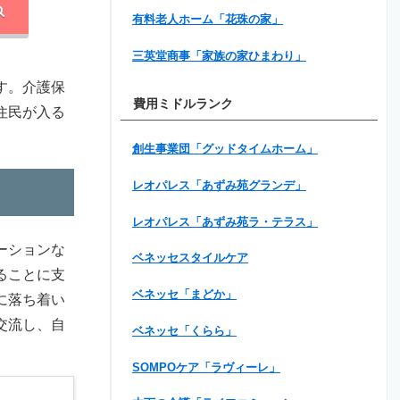
有料老人ホーム「花珠の家」
三英堂商事「家族の家ひまわり」
す。介護保
費用ミドルランク
住民が入る
創生事業団「グッドタイムホーム」
レオパレス「あずみ苑グランデ」
レオパレス「あずみ苑ラ・テラス」
ーションな
ベネッセスタイルケア
ることに支
ベネッセ「まどか」
に落ち着い
交流し、自
ベネッセ「くらら」
SOMPOケア「ラヴィーレ」