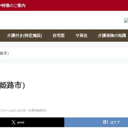
や特徴のご案内
介護付き(特定施設)
住宅型
サ高住
介護保険の知識
路市）
姫路市）
post
はてブ