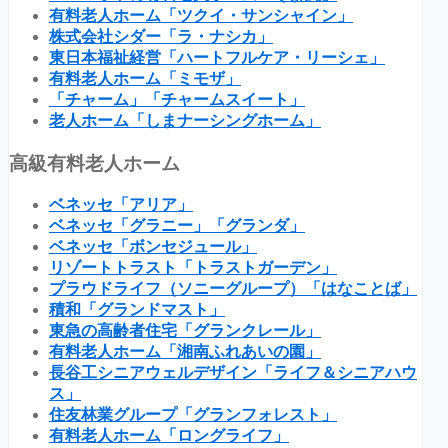
有料老人ホーム「ツクイ・サンシャイン」
株式会社シダー「ラ・ナシカ」
東日本福祉経営「ハートフルケア・リーシェ」
有料老人ホーム「ミモザ」
「チャーム」「チャームスイート」
老人ホーム「しまナーシングホーム」
高級有料老人ホーム
ベネッセ「アリア」
ベネッセ「グラニー」「グランダ」
ベネッセ「ボンセジュール」
リゾートトラスト「トラストガーデン」
プラウドライフ（ソニーグループ）「はなことば」
積和「グランドマスト」
東急の高齢者住宅「グランクレール」
有料老人ホーム「湘南ふれあいの園」
長谷工シニアウェルデザイン「ライフ＆シニアハウ
ス」
住友林業グループ「グランフォレスト」
有料老人ホーム「ロングライフ」