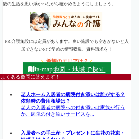
後の生活を思い浮かべながら確かめるようにしましょう。
PR:介護施設には定員があります。良い施設でも空きがないと入
居できないので早めの情報収集、資料請求を！
希望のエリアは？
＼
／
地図・地域で探す
fa-map
よくある疑問に答えます！
老人ホーム入居者の病院付き添いは誰がする？
依頼時の費用相場は？
老人の入居者の病院への付き添いは家族が行う
か、病院の付き添いサービスを...
入居者への手土産・プレゼントに生花の花束・