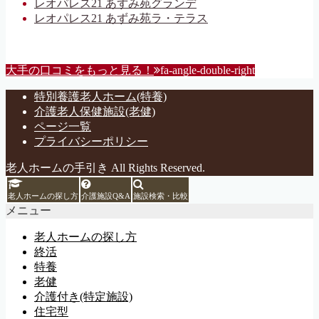
レオパレス21 あずみ苑グランデ
レオパレス21 あずみ苑ラ・テラス
大手の口コミをもっと見る！
fa-angle-double-right
特別養護老人ホーム(特養)
介護老人保健施設(老健)
ページ一覧
プライバシーポリシー
老人ホームの手引き All Rights Reserved.
老人ホームの探し方
介護施設Q&A
施設検索・比較
メニュー
老人ホームの探し方
終活
特養
老健
介護付き(特定施設)
住宅型