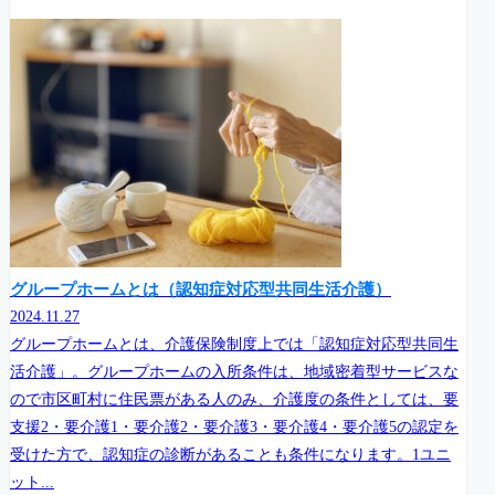
グループホームとは（認知症対応型共同生活介護）
2024.11.27
グループホームとは、介護保険制度上では「認知症対応型共同生
活介護」。グループホームの入所条件は、地域密着型サービスな
ので市区町村に住民票がある人のみ、介護度の条件としては、要
支援2・要介護1・要介護2・要介護3・要介護4・要介護5の認定を
受けた方で、認知症の診断があることも条件になります。1ユニ
ット...