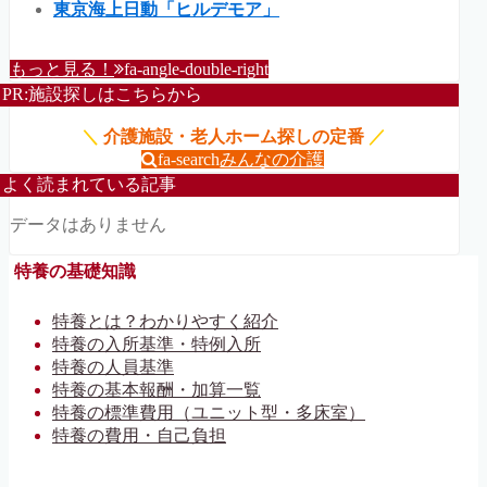
東京海上日動「ヒルデモア」
もっと見る！
fa-angle-double-right
PR:施設探しはこちらから
＼
介護施設・老人ホーム探しの定番
／
fa-search
みんなの介護
よく読まれている記事
データはありません
特養の基礎知識
特養とは？わかりやすく紹介
特養の入所基準・特例入所
特養の人員基準
特養の基本報酬・加算一覧
特養の標準費用（ユニット型・多床室）
特養の費用・自己負担