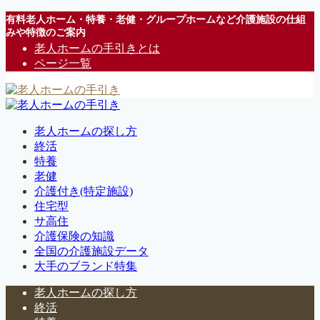
有料老人ホーム・特養・老健・グループホームなど介護施設の仕組
みや特徴のご案内
老人ホームの手引きとは
ページ一覧
老人ホームの探し方
終活
特養
老健
介護付き(特定施設)
住宅型
サ高住
介護保険の知識
全国の介護施設データ
大手のブランド特集
老人ホームの探し方
終活