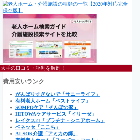
大手の口コミ・評判を解剖！
費用安いランク
がんばりすぎないで「サニーライフ」
有料老人ホーム「ベストライフ」
SOMPOケア「そんぽの家」
HITOWAケアサービス「イリーゼ」
レイクス21「プラチナ・シニアホーム」
ベネッセ「ここち」
ALSOK介護「アミカの郷」