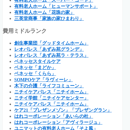
有料老人ホーム「スーパー・コート」
有料老人ホーム「ヒューマンサポート」
有料老人ホーム「花珠の家」
三英堂商事「家族の家ひまわり」
費用ミドルランク
創生事業団「グッドタイムホーム」
レオパレス「あずみ苑グランデ」
レオパレス「あずみ苑ラ・テラス」
ベネッセスタイルケア
ベネッセ「まどか」
ベネッセ「くらら」
SOMPOケア「ラヴィーレ」
木下の介護「ライフコミューン」
ニチイケアパレス「ニチイホーム」
ニチイ学館「ニチイケアセンター」
ニチイケアパレス「ニチイホーム」
ケア21「プレザンメゾン」「プレザングラン」
はれコーポレーション「あいらの杜」
はれコーポレーション「アヴィラージュ」
ユニマットの有料老人ホーム「そよ風」