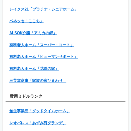
レイクス21「プラチナ・シニアホーム」
ベネッセ「ここち」
ALSOK介護「アミカの郷」
有料老人ホーム「スーパー・コート」
有料老人ホーム「ヒューマンサポート」
有料老人ホーム「花珠の家」
三英堂商事「家族の家ひまわり」
費用ミドルランク
創生事業団「グッドタイムホーム」
レオパレス「あずみ苑グランデ」