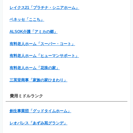
レイクス21「プラチナ・シニアホーム」
ベネッセ「ここち」
ALSOK介護「アミカの郷」
有料老人ホーム「スーパー・コート」
有料老人ホーム「ヒューマンサポート」
有料老人ホーム「花珠の家」
三英堂商事「家族の家ひまわり」
費用ミドルランク
創生事業団「グッドタイムホーム」
レオパレス「あずみ苑グランデ」