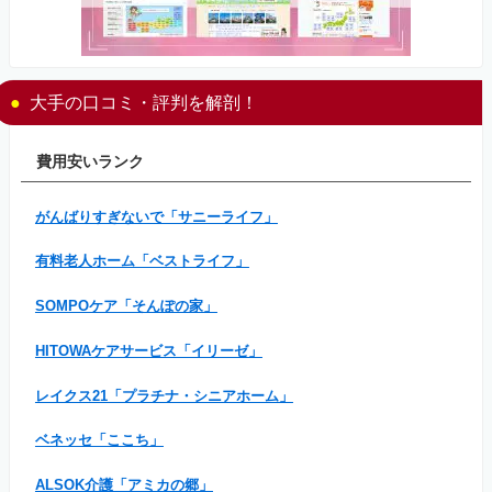
大手の口コミ・評判を解剖！
費用安いランク
がんばりすぎないで「サニーライフ」
有料老人ホーム「ベストライフ」
SOMPOケア「そんぽの家」
HITOWAケアサービス「イリーゼ」
レイクス21「プラチナ・シニアホーム」
ベネッセ「ここち」
ALSOK介護「アミカの郷」