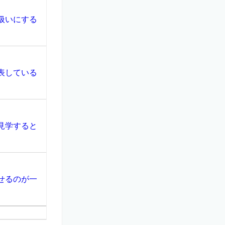
扱いにする
表している
見学すると
せるのが一