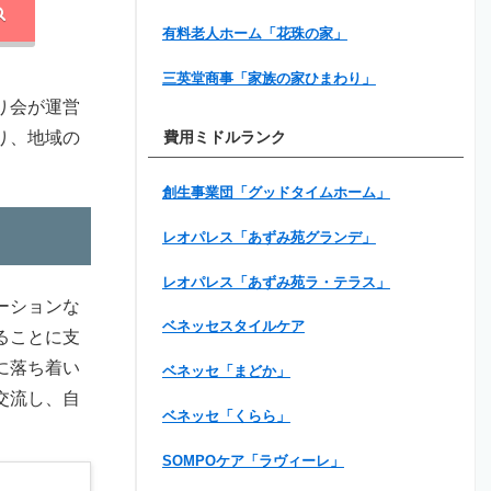
有料老人ホーム「花珠の家」
三英堂商事「家族の家ひまわり」
り会が運営
り、地域の
費用ミドルランク
創生事業団「グッドタイムホーム」
レオパレス「あずみ苑グランデ」
レオパレス「あずみ苑ラ・テラス」
ーションな
ベネッセスタイルケア
ることに支
に落ち着い
ベネッセ「まどか」
交流し、自
ベネッセ「くらら」
SOMPOケア「ラヴィーレ」