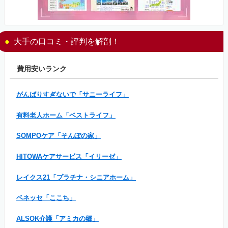
大手の口コミ・評判を解剖！
費用安いランク
がんばりすぎないで「サニーライフ」
有料老人ホーム「ベストライフ」
SOMPOケア「そんぽの家」
HITOWAケアサービス「イリーゼ」
レイクス21「プラチナ・シニアホーム」
ベネッセ「ここち」
ALSOK介護「アミカの郷」