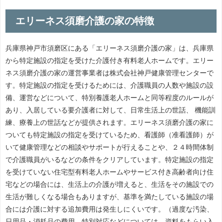
エリーネス須磨介護の家の特徴
兵庫県神戸市須磨区にある「エリーネス須磨介護の家」は、兵庫県
から特定施設の指定を受けた介護付き有料老人ホームです。エリー
ネス須磨介護の家の運営事業者は株式会社神戸健康管理センターで
す。特定施設の指定を受けるためには、介護職員の人数や施設の設
備、運営などについて、特別養護老人ホームと同等程度のルールが
あり、入居している要介護者に対して、日常生活上の世話、 機能訓
練、療養上の世話などが提供されます。エリーネス須磨介護の家に
ついても特定施設の指定を受けているため、看護師（准看護師）が
いて健康管理などの相談やサポートが行えることや、２４時間体制
で介護職員がいるなどの条件をクリアしています。特定施設の指定
を受けていない住宅型有料老人ホームやサービス付き高齢者向け住
宅などの場合には、生活上の介護が増えると、生活をその施設での
生活が難しくなる場合もありますが、基準を満たしている施設の場
合には介護に対する追加費用は発生しにくいです。（過度な汚染、
日用品・消耗品の費用、特別対応などについては、資料をもらい入