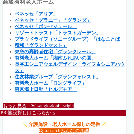
高級有料老人ホーム
ベネッセ「アリア」
ベネッセ「グラニー」「グランダ」
ベネッセ「ボンセジュール」
リゾートトラスト「トラストガーデン」
プラウドライフ（ソニーグループ）「はなことば」
積和「グランドマスト」
東急の高齢者住宅「グランクレール」
有料老人ホーム「湘南ふれあいの園」
長谷工シニアウェルデザイン「ライフ＆シニアハウ
ス」
住友林業グループ「グランフォレスト」
有料老人ホーム「ロングライフ」
東京海上日動「ヒルデモア」
もっと見る！
fa-angle-double-right
PR:施設探しはこちらから
＼
介護施設・老人ホーム探しの定番
／
fa-search
みんなの介護