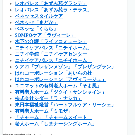
レオパレス「あずみ苑グランデ」
レオパレス「あずみ苑ラ・テラス」
ベネッセスタイルケア
ベネッセ「まどか」
ベネッセ「くらら」
SOMPOケア「ラヴィーレ」
木下の介護「ライフコミューン」
ニチイケアパレス「ニチイホーム」
ニチイ学館「ニチイケアセンター」
ニチイケアパレス「ニチイホーム」
ケア21「プレザンメゾン」「プレザングラン」
はれコーポレーション「あいらの杜」
はれコーポレーション「アヴィラージュ」
ユニマットの有料老人ホーム「そよ風」
有料老人ホーム「ツクイ・サンシャイン」
株式会社シダー「ラ・ナシカ」
東日本福祉経営「ハートフルケア・リーシェ」
有料老人ホーム「ミモザ」
「チャーム」「チャームスイート」
老人ホーム「しまナーシングホーム」