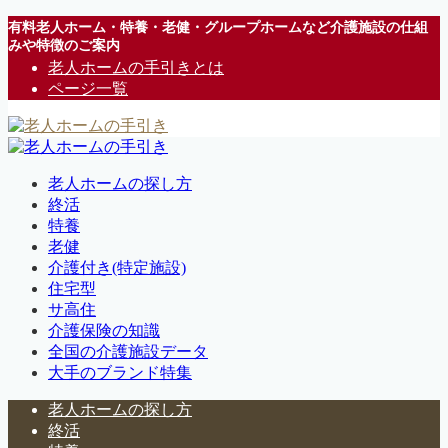
有料老人ホーム・特養・老健・グループホームなど介護施設の仕組
みや特徴のご案内
老人ホームの手引きとは
ページ一覧
老人ホームの探し方
終活
特養
老健
介護付き(特定施設)
住宅型
サ高住
介護保険の知識
全国の介護施設データ
大手のブランド特集
老人ホームの探し方
終活