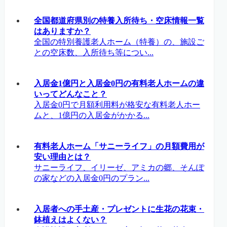
全国都道府県別の特養入所待ち・空床情報一覧
はありますか？
全国の特別養護老人ホーム（特養）の、施設ご
との空床数、入所待ち等につい...
入居金1億円と入居金0円の有料老人ホームの違
いってどんなこと？
入居金0円で月額利用料が格安な有料老人ホー
ムと、1億円の入居金がかかる...
有料老人ホーム「サニーライフ」の月額費用が
安い理由とは？
サニーライフ、イリーゼ、アミカの郷、そんぽ
の家などの入居金0円のプラン...
入居者への手土産・プレゼントに生花の花束・
鉢植えはよくない？