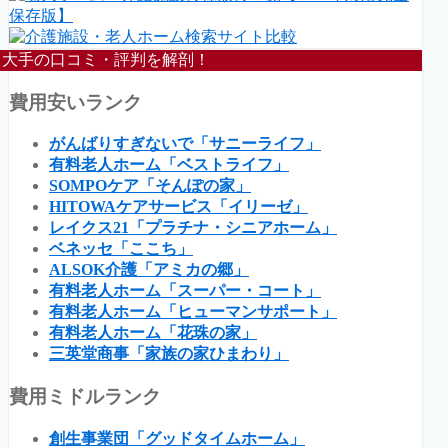
大手の口コミ・評判を解剖！
費用安いランク
がんばりすぎないで「サニーライフ」
有料老人ホーム「ベストライフ」
SOMPOケア「そんぽの家」
HITOWAケアサービス「イリーゼ」
レイクス21「プラチナ・シニアホーム」
ベネッセ「ここち」
ALSOK介護「アミカの郷」
有料老人ホーム「スーパー・コート」
有料老人ホーム「ヒューマンサポート」
有料老人ホーム「花珠の家」
三英堂商事「家族の家ひまわり」
費用ミドルランク
創生事業団「グッドタイムホーム」