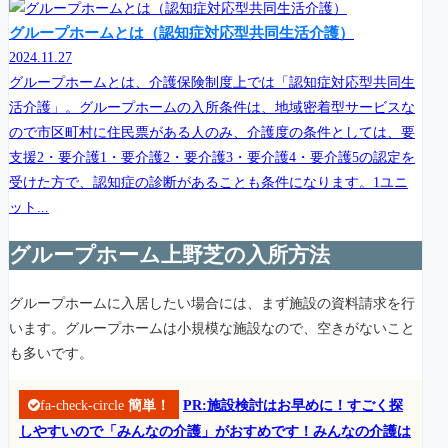
グループホームとは（認知症対応型共同生活介護）
2024.11.27
グループホームとは、介護保険制度上では「認知症対応型共同生
活介護」。グループホームの入所条件は、地域密着型サービスな
ので市区町村に住民票がある人のみ、介護度の条件としては、要
支援2・要介護1・要介護2・要介護3・要介護4・要介護5の認定を
受けた方で、認知症の診断があることも条件になります。1ユニ
ット...
グループホーム上野芝の入所方法
グループホームに入居したい場合には、まず施設の資料請求を行
います。グループホームは小規模な施設なので、空きがないこと
も多いです。
fa-check-circle
簡単！
PR:施設検討はお早めに！すごく探
しやすいので「みんなの介護」がおすめです！みんなの介護は