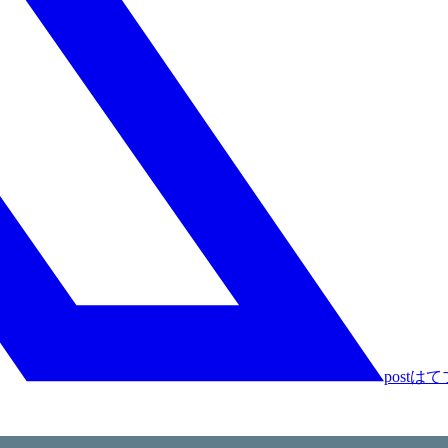
post
はて