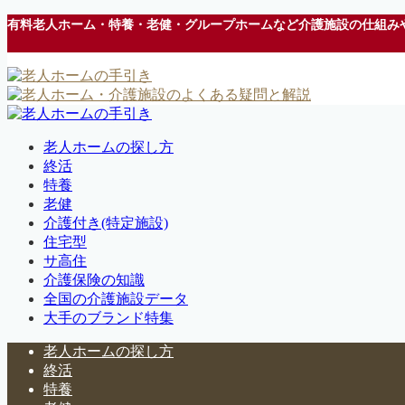
有料老人ホーム・特養・老健・グループホームなど介護施設の仕組み
老人ホームの探し方
終活
特養
老健
介護付き(特定施設)
住宅型
サ高住
介護保険の知識
全国の介護施設データ
大手のブランド特集
老人ホームの探し方
終活
特養