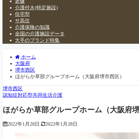
老健
介護付き(特定施設)
住宅型
サ高住
介護保険の知識
全国の介護施設データ
大手のブランド特集
ホーム
大阪府
堺市西区
ほがらか草部グループホーム（大阪府堺市西区）
堺市西区
認知症対応型共同生活介護
ほがらか草部グループホーム（大阪府
2022年1月28日
2022年1月28日