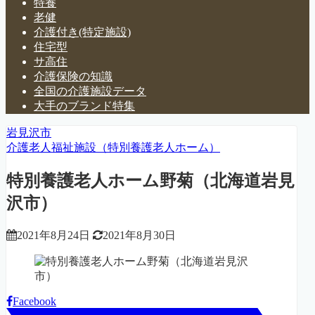
特養
老健
介護付き(特定施設)
住宅型
サ高住
介護保険の知識
全国の介護施設データ
大手のブランド特集
岩見沢市
介護老人福祉施設（特別養護老人ホーム）
特別養護老人ホーム野菊（北海道岩見
沢市）
2021年8月24日
2021年8月30日
Facebook