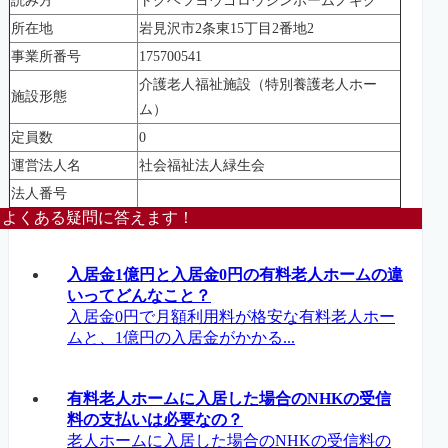
読み方
トクベツヨウゴロウジンホームノギク
所在地
岩見沢市2条東15丁目2番地2
事業所番号
175700541
介護老人福祉施設（特別養護老人ホー
施設形態
ム）
定員数
0
運営法人名
社会福祉法人緑生会
法人番号
よくある疑問に答えます！
入居金1億円と入居金0円の有料老人ホームの違
いってどんなこと？
入居金0円で月額利用料が格安な有料老人ホー
ムと、1億円の入居金がかかる...
有料老人ホームに入居した場合のNHKの受信
料の支払いは必要なの？
老人ホームに入居した場合のNHKの受信料の