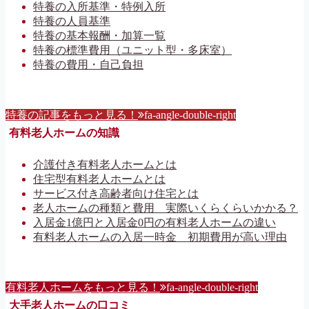
特養の入所基準・特例入所
特養の人員基準
特養の基本報酬・加算一覧
特養の標準費用（ユニット型・多床室）
特養の費用・自己負担
特養の記事をもっと見る！
fa-angle-double-right
有料老人ホームの知識
介護付き有料老人ホームとは
住宅型有料老人ホームとは
サービス付き高齢者向け住宅とは
老人ホームの種類と費用 実際いくらくらいかかる？
入居金1億円と入居金0円の有料老人ホームの違い
有料老人ホームの入居一時金 初期費用が高い理由
有料老人ホームをもっと見る！
fa-angle-double-right
大手老人ホームの口コミ