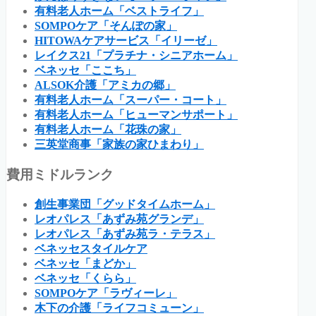
有料老人ホーム「ベストライフ」
SOMPOケア「そんぽの家」
HITOWAケアサービス「イリーゼ」
レイクス21「プラチナ・シニアホーム」
ベネッセ「ここち」
ALSOK介護「アミカの郷」
有料老人ホーム「スーパー・コート」
有料老人ホーム「ヒューマンサポート」
有料老人ホーム「花珠の家」
三英堂商事「家族の家ひまわり」
費用ミドルランク
創生事業団「グッドタイムホーム」
レオパレス「あずみ苑グランデ」
レオパレス「あずみ苑ラ・テラス」
ベネッセスタイルケア
ベネッセ「まどか」
ベネッセ「くらら」
SOMPOケア「ラヴィーレ」
木下の介護「ライフコミューン」