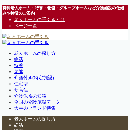
有料老人ホーム・特養・老健・グループホームなど介護施設の仕組
みや特徴のご案内
老人ホームの手引きとは
ページ一覧
老人ホームの探し方
終活
特養
老健
介護付き(特定施設)
住宅型
サ高住
介護保険の知識
全国の介護施設データ
大手のブランド特集
老人ホームの探し方
終活