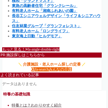
積和「グランドマスト」
東急の高齢者住宅「グランクレール」
有料老人ホーム「湘南ふれあいの園」
長谷工シニアウェルデザイン「ライフ＆シニアハウ
ス」
住友林業グループ「グランフォレスト」
有料老人ホーム「ロングライフ」
東京海上日動「ヒルデモア」
もっと見る！
fa-angle-double-right
PR:施設探しはこちらから
＼
介護施設・老人ホーム探しの定番
／
fa-search
みんなの介護
よく読まれている記事
データはありません
特養の基礎知識
特養とは？わかりやすく紹介