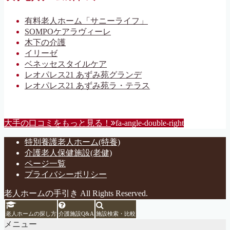
有料老人ホーム「サニーライフ」
SOMPOケアラヴィーレ
木下の介護
イリーゼ
ベネッセスタイルケア
レオパレス21 あずみ苑グランデ
レオパレス21 あずみ苑ラ・テラス
大手の口コミをもっと見る！
fa-angle-double-right
特別養護老人ホーム(特養)
介護老人保健施設(老健)
ページ一覧
プライバシーポリシー
老人ホームの手引き All Rights Reserved.
老人ホームの探し方
介護施設Q&A
施設検索・比較
メニュー