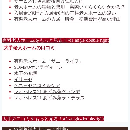
サービス付き高齢者向け住宅とは
老人ホームの種類と費用 実際いくらくらいかかる？
入居金1億円と入居金0円の有料老人ホームの違い
有料老人ホームの入居一時金 初期費用が高い理由
有料老人ホームをもっと見る！
fa-angle-double-right
大手老人ホームの口コミ
有料老人ホーム「サニーライフ」
SOMPOケアラヴィーレ
木下の介護
イリーゼ
ベネッセスタイルケア
レオパレス21 あずみ苑グランデ
レオパレス21 あずみ苑ラ・テラス
大手の口コミをもっと見る！
fa-angle-double-right
特別養護老人ホーム(特養)