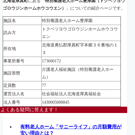
北海道厚真町
にある「
特別養護老人ホーム豊厚園（トクベツヨウ
ゴロウジンホームホウコウエン）
」についての紹介ページです。
施設名
特別養護老人ホーム豊厚園
トクベツヨウゴロウジンホームホウコウ
読み方
エン
北海道勇払郡厚真町字本郷３６番地の１
所在地
３
事業所番号
173600172
介護老人福祉施設（特別養護老人ホー
施設形態
ム）
定員数
77
運営法人名
社会福祉法人北海道厚真福祉会
法人番号
1430005008845
よくある疑問に答えます！
有料老人ホーム「サニーライフ」の月額費用が
安い理由とは？