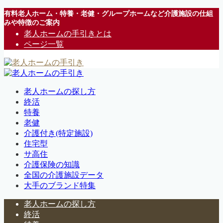
有料老人ホーム・特養・老健・グループホームなど介護施設の仕組
みや特徴のご案内
老人ホームの手引きとは
ページ一覧
老人ホームの探し方
終活
特養
老健
介護付き(特定施設)
住宅型
サ高住
介護保険の知識
全国の介護施設データ
大手のブランド特集
老人ホームの探し方
終活