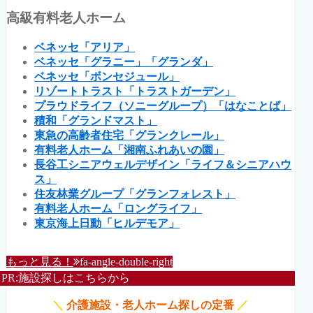
高級有料老人ホーム
ベネッセ「アリア」
ベネッセ「グラニー」「グランダ」
ベネッセ「ボンセジュール」
リゾートトラスト「トラストガーデン」
プラウドライフ（ソニーグループ）「はなことば」
積和「グランドマスト」
東急の高齢者住宅「グランクレール」
有料老人ホーム「湘南ふれあいの園」
長谷工シニアウェルデザイン「ライフ＆シニアハウ
ス」
住友林業グループ「グランフォレスト」
有料老人ホーム「ロングライフ」
東京海上日動「ヒルデモア」
もっと見る！
fa-angle-double-right
PR:施設探しはこちらから
＼
介護施設・老人ホーム探しの定番
／