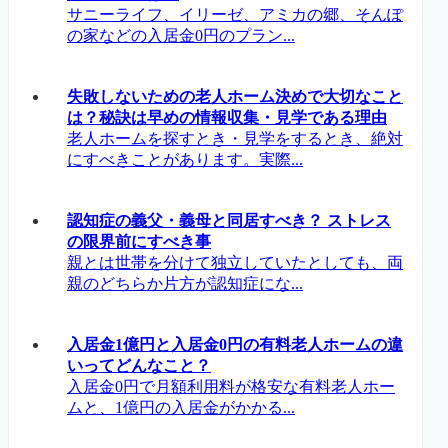
サニーライフ、イリーゼ、アミカの郷、そんぽ
の家などの入居金0円のプラン...
失敗しないための老人ホーム決めで大切なこと
は？秘訣は早めの情報収集・見学である理由
老人ホームを探すとき・見学をするとき、絶対
にすべきことがあります。実際...
認知症の義父・義母と同居すべき？ ストレス
の限界前にすべき事
親とは世帯を分けて独立していたとしても、両
親のどちらか片方が認知症にな...
入居金1億円と入居金0円の有料老人ホームの違
いってどんなこと？
入居金0円で月額利用料が格安な有料老人ホー
ムと、1億円の入居金がかかる...