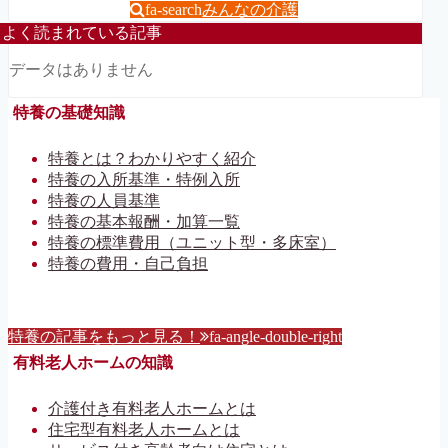
fa-search
みんなの介護
よく読まれている記事
データはありません
特養の基礎知識
特養とは？わかりやすく紹介
特養の入所基準・特例入所
特養の人員基準
特養の基本報酬・加算一覧
特養の標準費用（ユニット型・多床室）
特養の費用・自己負担
特養の記事をもっと見る！
fa-angle-double-right
有料老人ホームの知識
介護付き有料老人ホームとは
住宅型有料老人ホームとは