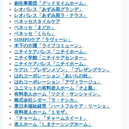
創生事業団「グッドタイムホーム」
レオパレス「あずみ苑グランデ」
レオパレス「あずみ苑ラ・テラス」
ベネッセスタイルケア
ベネッセ「まどか」
ベネッセ「くらら」
SOMPOケア「ラヴィーレ」
木下の介護「ライフコミューン」
ニチイケアパレス「ニチイホーム」
ニチイ学館「ニチイケアセンター」
ニチイケアパレス「ニチイホーム」
ケア21「プレザンメゾン」「プレザングラン」
はれコーポレーション「あいらの杜」
はれコーポレーション「アヴィラージュ」
ユニマットの有料老人ホーム「そよ風」
有料老人ホーム「ツクイ・サンシャイン」
株式会社シダー「ラ・ナシカ」
東日本福祉経営「ハートフルケア・リーシェ」
有料老人ホーム「ミモザ」
「チャーム」「チャームスイート」
老人ホーム「しまナーシングホーム」