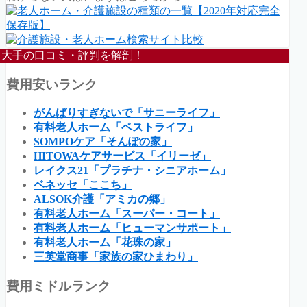
大手の口コミ・評判を解剖！
費用安いランク
がんばりすぎないで「サニーライフ」
有料老人ホーム「ベストライフ」
SOMPOケア「そんぽの家」
HITOWAケアサービス「イリーゼ」
レイクス21「プラチナ・シニアホーム」
ベネッセ「ここち」
ALSOK介護「アミカの郷」
有料老人ホーム「スーパー・コート」
有料老人ホーム「ヒューマンサポート」
有料老人ホーム「花珠の家」
三英堂商事「家族の家ひまわり」
費用ミドルランク