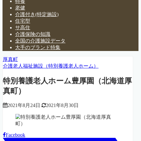
特養
老健
介護付き(特定施設)
住宅型
サ高住
介護保険の知識
全国の介護施設データ
大手のブランド特集
厚真町
介護老人福祉施設（特別養護老人ホーム）
特別養護老人ホーム豊厚園（北海道厚
真町）
2021年8月24日
2021年8月30日
Facebook