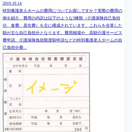
2019.10.14
特別養護老人ホームの費用についてお探しですか？実際の費用の
例を紹介。費用の内訳は以下のような3種類（介護保険自己負担
分、食費、居住費）を主に構成されています。これらを合算した
額が主な自己負担分となります。費用相場や、高額介護サービス
費申請、介護保険負担限度額申請などの特別養護老人ホームの自
己負担分費...