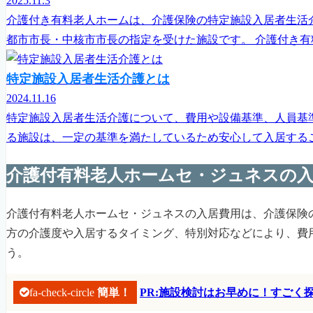
2025.11.3
介護付き有料老人ホームは、介護保険の特定施設入居者生活
都市市長・中核市市長の指定を受けた施設です。 介護付き有
特定施設入居者生活介護とは
2024.11.16
特定施設入居者生活介護について、費用や設備基準、人員基
る施設は、一定の基準を満たしているため安心して入居するこ
介護付有料老人ホームセ・ジュネスの入
介護付有料老人ホームセ・ジュネスの入居費用は、介護保険
方の介護度や入居するタイミング、特別対応などにより、費
う。
fa-check-circle
簡単！
PR:施設検討はお早めに！すご