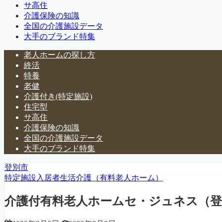
サ高住
介護保険の知識
全国の介護施設データ
大手のブランド特集
老人ホームの探し方
終活
特養
老健
介護付き(特定施設)
住宅型
サ高住
介護保険の知識
全国の介護施設データ
大手のブランド特集
登別市
特定施設入居者生活介護（有料老人ホーム）
介護付有料老人ホームセ・ジュネス（登