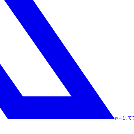
post
はて