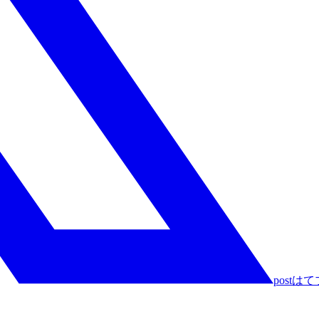
post
はて