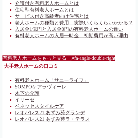
介護付き有料老人ホームとは
住宅型有料老人ホームとは
サービス付き高齢者向け住宅とは
老人ホームの種類と費用 実際いくらくらいかかる？
入居金1億円と入居金0円の有料老人ホームの違い
有料老人ホームの入居一時金 初期費用が高い理由
有料老人ホームをもっと見る！
fa-angle-double-right
大手老人ホームの口コミ
有料老人ホーム「サニーライフ」
SOMPOケアラヴィーレ
木下の介護
イリーゼ
ベネッセスタイルケア
レオパレス21 あずみ苑グランデ
レオパレス21 あずみ苑ラ・テラス