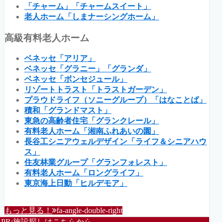
「チャーム」「チャームスイート」
老人ホーム「しまナーシングホーム」
高級有料老人ホーム
ベネッセ「アリア」
ベネッセ「グラニー」「グランダ」
ベネッセ「ボンセジュール」
リゾートトラスト「トラストガーデン」
プラウドライフ（ソニーグループ）「はなことば」
積和「グランドマスト」
東急の高齢者住宅「グランクレール」
有料老人ホーム「湘南ふれあいの園」
長谷工シニアウェルデザイン「ライフ＆シニアハウ
ス」
住友林業グループ「グランフォレスト」
有料老人ホーム「ロングライフ」
東京海上日動「ヒルデモア」
もっと見る！
fa-angle-double-right
PR:施設探しはこちらから