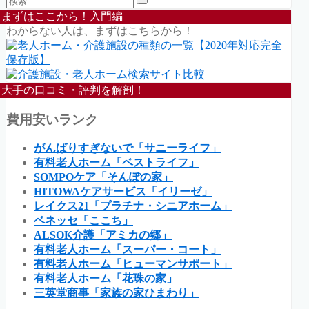
まずはここから！入門編
わからない人は、まずはこちらから！
大手の口コミ・評判を解剖！
費用安いランク
がんばりすぎないで「サニーライフ」
有料老人ホーム「ベストライフ」
SOMPOケア「そんぽの家」
HITOWAケアサービス「イリーゼ」
レイクス21「プラチナ・シニアホーム」
ベネッセ「ここち」
ALSOK介護「アミカの郷」
有料老人ホーム「スーパー・コート」
有料老人ホーム「ヒューマンサポート」
有料老人ホーム「花珠の家」
三英堂商事「家族の家ひまわり」