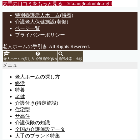
大手の口コミをもっと見る！
fa-angle-double-right
特別養護老人ホーム(特養)
介護老人保健施設(老健)
ページ一覧
プライバシーポリシー
老人ホームの手引き All Rights Reserved.
老人ホームの探し方
介護施設Q&A
施設検索・比較
メニュー
老人ホームの探し方
終活
特養
老健
介護付き(特定施設)
住宅型
サ高住
介護保険の知識
全国の介護施設データ
大手のブランド特集