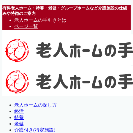
有料老人ホーム・特養・老健・グループホームなど介護施設の仕組
みや特徴のご案内
老人ホームの手引きとは
ページ一覧
老人ホームの探し方
終活
特養
老健
介護付き(特定施設)