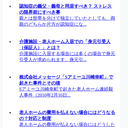
認知症の義父・義母と同居すべき？ ストレス
の限界前にすべき事
親とは世帯を分けて独立していたとしても、両
親のどちらか片方が認知症にな...
介護施設・老人ホーム入居での「身元引受人
（保証人）」とは？
介護施設に入居する場合には多くの場合で身元
引受人が求められます。身元引...
株式会社メッセージ「Sアミーユ川崎幸町」で
起きた事件とその後
Sアミーユ川崎幸町で起きた老人ホーム連続殺
人事件（2016年2月16日...
老人ホームの費用を払えない場合にはどうなる
の？対応と制度
老人ホームの費用が払えない場合にはどうした