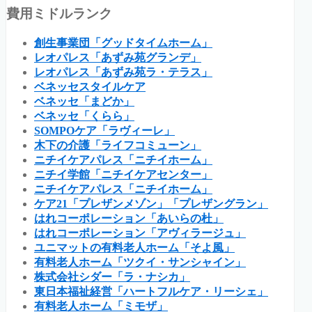
費用ミドルランク
創生事業団「グッドタイムホーム」
レオパレス「あずみ苑グランデ」
レオパレス「あずみ苑ラ・テラス」
ベネッセスタイルケア
ベネッセ「まどか」
ベネッセ「くらら」
SOMPOケア「ラヴィーレ」
木下の介護「ライフコミューン」
ニチイケアパレス「ニチイホーム」
ニチイ学館「ニチイケアセンター」
ニチイケアパレス「ニチイホーム」
ケア21「プレザンメゾン」「プレザングラン」
はれコーポレーション「あいらの杜」
はれコーポレーション「アヴィラージュ」
ユニマットの有料老人ホーム「そよ風」
有料老人ホーム「ツクイ・サンシャイン」
株式会社シダー「ラ・ナシカ」
東日本福祉経営「ハートフルケア・リーシェ」
有料老人ホーム「ミモザ」