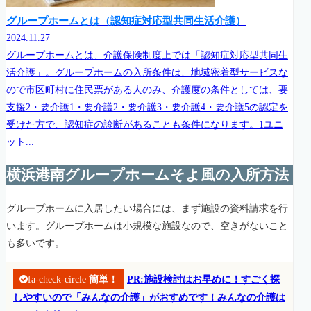
グループホームとは（認知症対応型共同生活介護）
2024.11.27
グループホームとは、介護保険制度上では「認知症対応型共同生
活介護」。グループホームの入所条件は、地域密着型サービスな
ので市区町村に住民票がある人のみ、介護度の条件としては、要
支援2・要介護1・要介護2・要介護3・要介護4・要介護5の認定を
受けた方で、認知症の診断があることも条件になります。1ユニ
ット...
横浜港南グループホームそよ風の入所方法
グループホームに入居したい場合には、まず施設の資料請求を行
います。グループホームは小規模な施設なので、空きがないこと
も多いです。
fa-check-circle
簡単！
PR:施設検討はお早めに！すごく探
しやすいので「みんなの介護」がおすめです！みんなの介護は