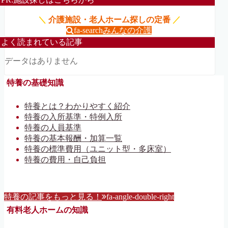
＼
介護施設・老人ホーム探しの定番
／
fa-search
みんなの介護
よく読まれている記事
データはありません
特養の基礎知識
特養とは？わかりやすく紹介
特養の入所基準・特例入所
特養の人員基準
特養の基本報酬・加算一覧
特養の標準費用（ユニット型・多床室）
特養の費用・自己負担
特養の記事をもっと見る！
fa-angle-double-right
有料老人ホームの知識