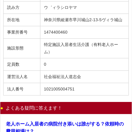
読み方
ウ゛ィラシロヤマ
所在地
神奈川県綾瀬市早川城山2-13-5ヴィラ城山
事業所番号
1474400460
特定施設入居者生活介護（有料老人ホー
施設形態
ム）
定員数
0
運営法人名
社会福祉法人道志会
法人番号
1021005004751
よくある疑問に答えます！
老人ホーム入居者の病院付き添いは誰がする？依頼時の
費用相場は？