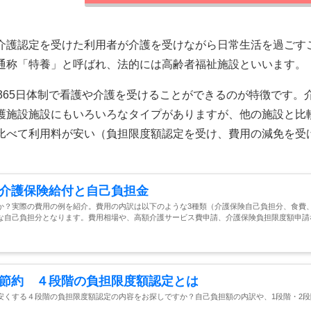
介護認定を受けた利用者が介護を受けながら日常生活を過ごす
通称「特養」と呼ばれ、法的には高齢者福祉施設といいます。
365日体制で看護や介護を受けることができるのが特徴です。
護施設施設にもいろいろなタイプがありますが、他の施設と比
比べて利用料が安い（負担限度額認定を受け、費用の減免を受
介護保険給付と自己負担金
か？実際の費用の例を紹介。費用の内訳は以下のような3種類（介護保険自己負担分、食費
な自己負担分となります。費用相場や、高額介護サービス費申請、介護保険負担限度額申請
節約 ４段階の負担限度額認定とは
安くする４段階の負担限度額認定の内容をお探しですか？自己負担額の内訳や、1段階・2段