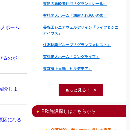
東急の高齢者住宅「グランクレール」
有料老人ホーム「湘南ふれあいの園」
老人ホーム
長谷工シニアウェルデザイン「ライフ＆シニ
アハウス」
住友林業グループ「グランフォレスト」
有料老人ホーム「ロングライフ」
せるのが一
東京海上日動「ヒルデモア」
紹介しま
もっと見る！
PR:施設探しはこちらから
原因になる
＼
介護施設・老人ホーム探しの定番
／