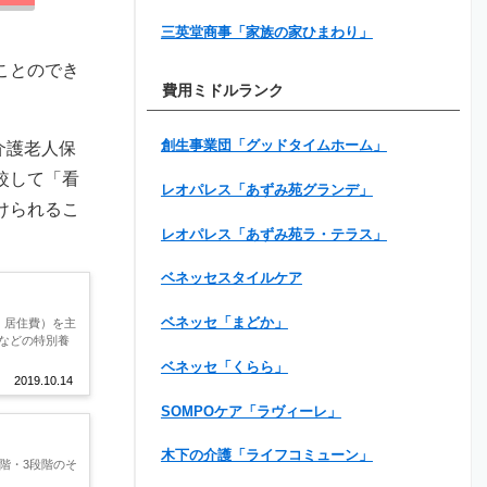
三英堂商事「家族の家ひまわり」
ことのでき
費用ミドルランク
創生事業団「グッドタイムホーム」
介護老人保
較して「看
レオパレス「あずみ苑グランデ」
けられるこ
レオパレス「あずみ苑ラ・テラス」
ベネッセスタイルケア
ベネッセ「まどか」
、居住費）を主
などの特別養
ベネッセ「くらら」
2019.10.14
SOMPOケア「ラヴィーレ」
木下の介護「ライフコミューン」
階・3段階のそ