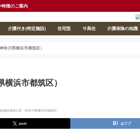
や特徴のご案内
介護付き(特定施設)
住宅型
サ高住
介護保険の知識
神奈川県横浜市都筑区）
県横浜市都筑区）
post
はてブ