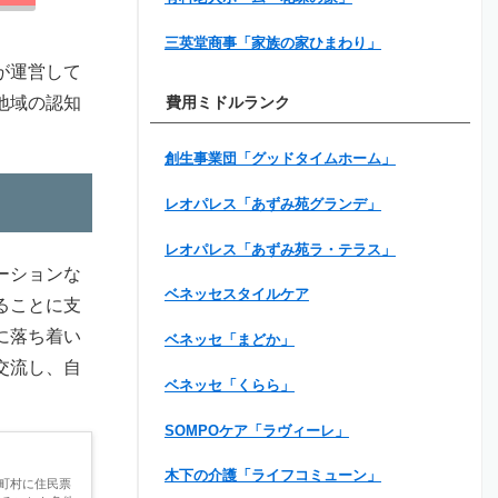
三英堂商事「家族の家ひまわり」
が運営して
地域の認知
費用ミドルランク
創生事業団「グッドタイムホーム」
レオパレス「あずみ苑グランデ」
レオパレス「あずみ苑ラ・テラス」
ーションな
ベネッセスタイルケア
ることに支
に落ち着い
ベネッセ「まどか」
交流し、自
ベネッセ「くらら」
SOMPOケア「ラヴィーレ」
木下の介護「ライフコミューン」
町村に住民票