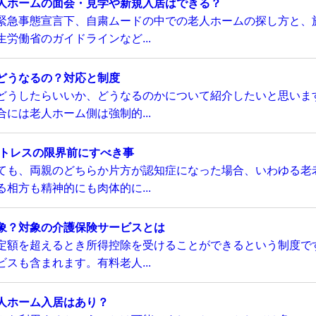
人ホームの面会・見学や新規入居はできる？
緊急事態宣言下、自粛ムードの中での老人ホームの探し方と、
労働省のガイドラインなど...
どうなるの？対応と制度
どうしたらいいか、どうなるのかについて紹介したいと思いま
には老人ホーム側は強制的...
ストレスの限界前にすべき事
ても、両親のどちらか片方が認知症になった場合、いわゆる老
相方も精神的にも肉体的に...
象？対象の介護保険サービスとは
定額を超えるとき所得控除を受けることができるという制度で
スも含まれます。有料老人...
人ホーム入居はあり？