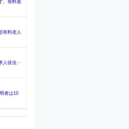
す。有料老
型有料老人
求人状況・
用者は10