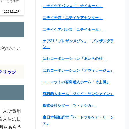
あることも条件
ニチイケアパレス「ニチイホーム」
2024.11.27
ニチイ学館「ニチイケアセンター」
ニチイケアパレス「ニチイホーム」
ケア21「プレザンメゾン」「プレザングラ
ン」
がないこと
はれコーポレーション「あいらの杜」
はれコーポレーション「アヴィラージュ」
クリック
ユニマットの有料老人ホーム「そよ風」
有料老人ホーム「ツクイ・サンシャイン」
株式会社シダー「ラ・ナシカ」
、入所費用
東日本福祉経営「ハートフルケア・リーシ
験入居の日
ェ」
料をもらう