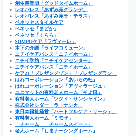
創生事業団「グッドタイムホーム」
レオパレス「あずみ苑グランデ」
レオパレス「あずみ苑ラ・テラス」
ベネッセスタイルケア
ベネッセ「まどか」
ベネッセ「くらら」
SOMPOケア「ラヴィーレ」
木下の介護「ライフコミューン」
ニチイケアパレス「ニチイホーム」
ニチイ学館「ニチイケアセンター」
ニチイケアパレス「ニチイホーム」
ケア21「プレザンメゾン」「プレザングラン」
はれコーポレーション「あいらの杜」
はれコーポレーション「アヴィラージュ」
ユニマットの有料老人ホーム「そよ風」
有料老人ホーム「ツクイ・サンシャイン」
株式会社シダー「ラ・ナシカ」
東日本福祉経営「ハートフルケア・リーシェ」
有料老人ホーム「ミモザ」
「チャーム」「チャームスイート」
老人ホーム「しまナーシングホーム」