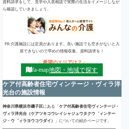
資料請求をして、見学や入居相談で実際の生活をイメージしなが
ら確認していきましょう。
PR:介護施設には定員があります。良い施設でも空きがないと入
居できないので早めの情報収集、資料請求を！
希望のエリアは？
＼
／
地図・地域で探す
fa-map
ケア付高齢者住宅ヴィンテージ・ヴィラ洋
光台の施設情報
神奈川県横浜市磯子区
にある「
ケア付高齢者住宅ヴィンテージ・
ヴィラ洋光台（ケアツキコウレイシャジュウタクウ゛ィンテー
ジ・ウ゛ィラヨウコウダイ）
」についての紹介ページです。