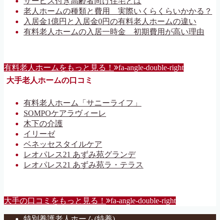
サービス付き高齢者向け住宅とは
老人ホームの種類と費用 実際いくらくらいかかる？
入居金1億円と入居金0円の有料老人ホームの違い
有料老人ホームの入居一時金 初期費用が高い理由
有料老人ホームをもっと見る！
fa-angle-double-right
大手老人ホームの口コミ
有料老人ホーム「サニーライフ」
SOMPOケアラヴィーレ
木下の介護
イリーゼ
ベネッセスタイルケア
レオパレス21 あずみ苑グランデ
レオパレス21 あずみ苑ラ・テラス
大手の口コミをもっと見る！
fa-angle-double-right
特別養護老人ホーム(特養)