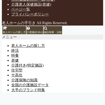
介護老人保健施設(老健)
ページ一覧
プライバシーポリシー
老人ホームの手引き All Rights Reserved.
老人ホームの探し方
介護施設Q&A
施設検索・比較
メニュー
老人ホームの探し方
終活
特養
老健
介護付き(特定施設)
住宅型
サ高住
介護保険の知識
全国の介護施設データ
大手のブランド特集