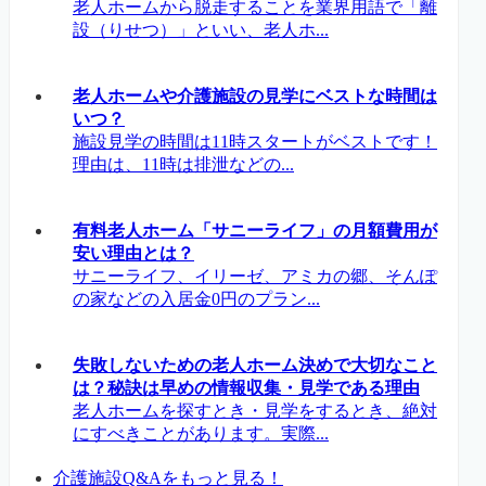
老人ホームから脱走することを業界用語で「離
設（りせつ）」といい、老人ホ...
老人ホームや介護施設の見学にベストな時間は
いつ？
施設見学の時間は11時スタートがベストです！
理由は、11時は排泄などの...
有料老人ホーム「サニーライフ」の月額費用が
安い理由とは？
サニーライフ、イリーゼ、アミカの郷、そんぽ
の家などの入居金0円のプラン...
失敗しないための老人ホーム決めで大切なこと
は？秘訣は早めの情報収集・見学である理由
老人ホームを探すとき・見学をするとき、絶対
にすべきことがあります。実際...
介護施設Q&Aをもっと見る！