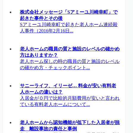
株式会社メッセージ「Sアミーユ川崎幸町」で
起きた事件とその後
Sアミーユ川崎幸町で起きた老人ホーム連続殺
人事件（2016年2月16日...
老人ホームの職員の質と施設のレベルの確かめ
方はありますか？
老人ホーム探しの時の職員の質と施設のレベル
の確かめ方・チェックポイント...
サニーライフ、イリーゼ… 料金が安い有料老
人ホームの違いは？
入居金が０円で比較的月額費用が安いと言われ
ている有料老人ホームについて...
老人ホームから認知機能が低下した入居者が脱
走 離設事故の責任と事例