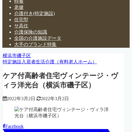
特養
老健
介護付き(特定施設)
住宅型
サ高住
介護保険の知識
全国の介護施設データ
大手のブランド特集
横浜市磯子区
特定施設入居者生活介護（有料老人ホーム）
ケア付高齢者住宅ヴィンテージ・ヴ
ィラ洋光台（横浜市磯子区）
2022年3月2日
2022年3月2日
Facebook