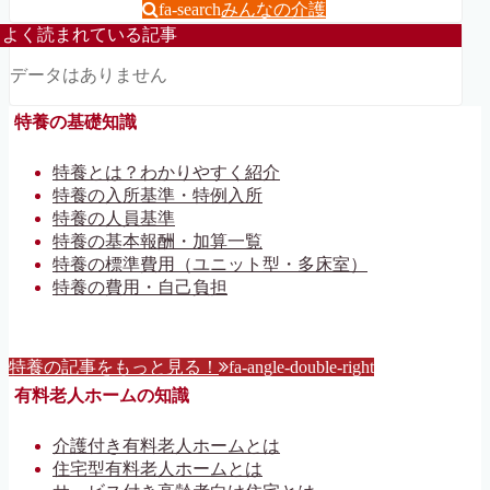
fa-search
みんなの介護
よく読まれている記事
データはありません
特養の基礎知識
特養とは？わかりやすく紹介
特養の入所基準・特例入所
特養の人員基準
特養の基本報酬・加算一覧
特養の標準費用（ユニット型・多床室）
特養の費用・自己負担
特養の記事をもっと見る！
fa-angle-double-right
有料老人ホームの知識
介護付き有料老人ホームとは
住宅型有料老人ホームとは