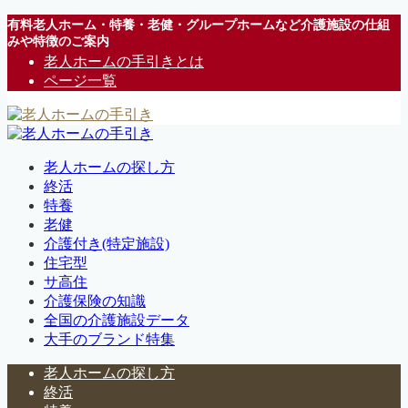
有料老人ホーム・特養・老健・グループホームなど介護施設の仕組
みや特徴のご案内
老人ホームの手引きとは
ページ一覧
老人ホームの探し方
終活
特養
老健
介護付き(特定施設)
住宅型
サ高住
介護保険の知識
全国の介護施設データ
大手のブランド特集
老人ホームの探し方
終活