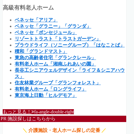
高級有料老人ホーム
ベネッセ「アリア」
ベネッセ「グラニー」「グランダ」
ベネッセ「ボンセジュール」
リゾートトラスト「トラストガーデン」
プラウドライフ（ソニーグループ）「はなことば」
積和「グランドマスト」
東急の高齢者住宅「グランクレール」
有料老人ホーム「湘南ふれあいの園」
長谷工シニアウェルデザイン「ライフ＆シニアハウ
ス」
住友林業グループ「グランフォレスト」
有料老人ホーム「ロングライフ」
東京海上日動「ヒルデモア」
もっと見る！
fa-angle-double-right
PR:施設探しはこちらから
＼
介護施設・老人ホーム探しの定番
／