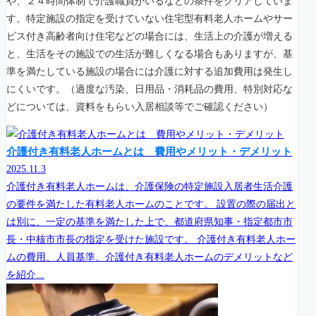
や、２４時間体制で介護職員がいるなどの条件をクリアしていま
す。特定施設の指定を受けていない住宅型有料老人ホームやサー
ビス付き高齢者向け住宅などの場合には、生活上の介護が増える
と、生活をその施設での生活が難しくなる場合もありますが、基
準を満たしている施設の場合には介護に対する追加費用は発生し
にくいです。（過度な汚染、日用品・消耗品の費用、特別対応な
どについては、資料をもらい入居相談等でご確認ください）
介護付き有料老人ホームとは 費用やメリット・デメリット
2025.11.3
介護付き有料老人ホームは、介護保険の特定施設入居者生活介護
の要件を満たした有料老人ホームのことです。 設置の際の届出と
は別に、一定の基準を満たした上で、都道府県知事・指定都市市
長・中核市市長の指定を受けた施設です。 介護付き有料老人ホー
ムの費用、人員基準、介護付き有料老人ホームのデメリットなど
を紹介...