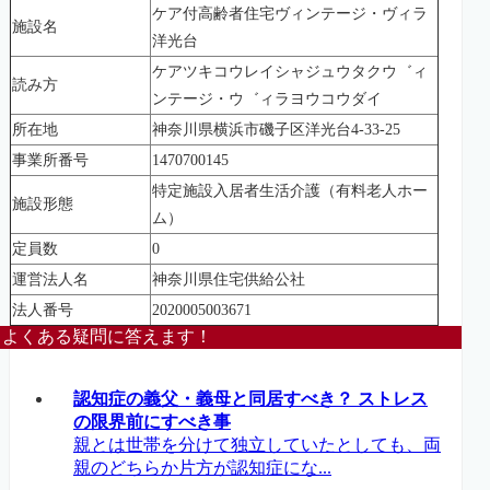
ケア付高齢者住宅ヴィンテージ・ヴィラ
施設名
洋光台
ケアツキコウレイシャジュウタクウ゛ィ
読み方
ンテージ・ウ゛ィラヨウコウダイ
所在地
神奈川県横浜市磯子区洋光台4-33-25
事業所番号
1470700145
特定施設入居者生活介護（有料老人ホー
施設形態
ム）
定員数
0
運営法人名
神奈川県住宅供給公社
法人番号
2020005003671
よくある疑問に答えます！
認知症の義父・義母と同居すべき？ ストレス
の限界前にすべき事
親とは世帯を分けて独立していたとしても、両
親のどちらか片方が認知症にな...