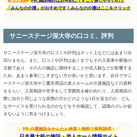
PR:施設検討はお早めに！すごく探しやすいので
簡単！
「みんなの介護」がおすめです！みんなの介護はここをクリック
サニーステージ深大寺の口コミ、評判
サニーステージ深大寺の口コミや評判はネット上などにはあまり出
回りません。また、口コミや評判はあくまでもその入居者や家族の
主観であり、その人の施設に期待することや先入観などが影響する
ため、あまり参考にしすぎない方が良いかと思います。自分でサニ
ーステージ深大寺や三鷹市周辺の老人ホームや介護施設などの資料
をもらい、入居相談や見学をして雰囲気を確かめたり、入居相談の
際に自分と同じような状態の方がどのような1日を送るのか、どん
なサービスを受けられるのかなどを十分確認して、認識のズレが起
きないように気をつけましょう。
＼
PR:介護施設をかんたん検索！無料で資料請求！
／
日本最大級の施設・老人ホーム情報サイト