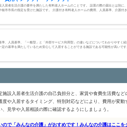
設入居者生活介護の要件を満たした有料老人ホームのことです。 設置の際の届出とは別に
中核市市長の指定を受けた施設です。 介護付き有料老人ホームの費用、人員基準、介護付
基準、人員基準、「一般型」と「外部サービス利用型」の違いなどについてわかりやすく紹
一定の基準を満たしているため安心して入居することができる施設である可能性が高いです
定施設入居者生活介護の自己負担分と、家賃や食費生活費など
護度や入居するタイミング、特別対応などにより、費用が変動
い、見学や入居相談の際に確認するようにしましょう。
すいので「みんなの介護」がおすめです！みんなの介護はここを