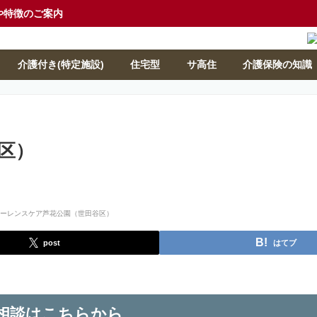
や特徴のご案内
介護付き(特定施設)
住宅型
サ高住
介護保険の知識
区）
post
はてブ
相談はこちらから