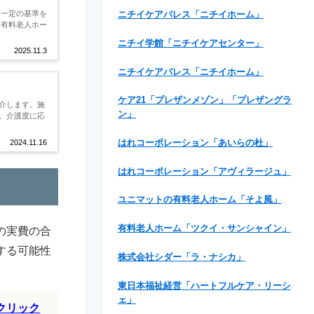
、一定の基準を
ニチイケアパレス「ニチイホーム」
き有料老人ホー
ニチイ学館「ニチイケアセンター」
2025.11.3
ニチイケアパレス「ニチイホーム」
ケア21「プレザンメゾン」「プレザングラ
介します。施
ン」
。介護度に応
はれコーポレーション「あいらの杜」
2024.11.16
はれコーポレーション「アヴィラージュ」
ユニマットの有料老人ホーム「そよ風」
有料老人ホーム「ツクイ・サンシャイン」
の実費の合
する可能性
株式会社シダー「ラ・ナシカ」
東日本福祉経営「ハートフルケア・リーシ
ェ」
クリック