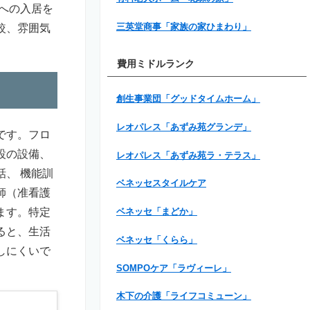
への入居を
較、雰囲気
三英堂商事「家族の家ひまわり」
費用ミドルランク
創生事業団「グッドタイムホーム」
レオパレス「あずみ苑グランデ」
です。フロ
設の設備、
レオパレス「あずみ苑ラ・テラス」
、 機能訓
ベネッセスタイルケア
師（准看護
ます。特定
ベネッセ「まどか」
ると、生活
ベネッセ「くらら」
しにくいで
SOMPOケア「ラヴィーレ」
木下の介護「ライフコミューン」