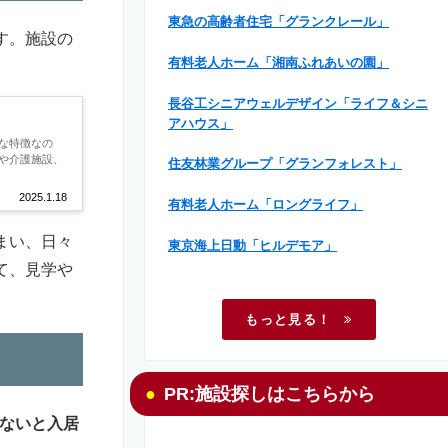
東急の高齢者住宅「グランクレール」
す。施設の
有料老人ホーム「湘南ふれあいの園」
長谷工シニアウェルデザイン「ライフ＆シニ
アハウス」
な特徴なの
や介護施設、
住友林業グループ「グランフォレスト」
2025.1.18
有料老人ホーム「ロングライフ」
まい、日々
東京海上日動「ヒルデモア」
て、見学や
もっと見る！
PR:施設探しはこちらから
ないと入居