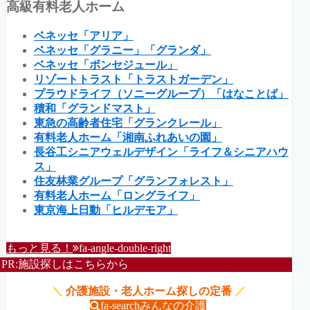
高級有料老人ホーム
ベネッセ「アリア」
ベネッセ「グラニー」「グランダ」
ベネッセ「ボンセジュール」
リゾートトラスト「トラストガーデン」
プラウドライフ（ソニーグループ）「はなことば」
積和「グランドマスト」
東急の高齢者住宅「グランクレール」
有料老人ホーム「湘南ふれあいの園」
長谷工シニアウェルデザイン「ライフ＆シニアハウ
ス」
住友林業グループ「グランフォレスト」
有料老人ホーム「ロングライフ」
東京海上日動「ヒルデモア」
もっと見る！
fa-angle-double-right
PR:施設探しはこちらから
＼
介護施設・老人ホーム探しの定番
／
fa-search
みんなの介護