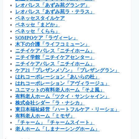
レオパレス「あずみ苑グランデ」
レオパレス「あずみ苑ラ・テラス」
ベネッセスタイルケア
ベネッセ「まどか」
ベネッセ「くらら」
SOMPOケア「ラヴィーレ」
木下の介護「ライフコミューン」
ニチイケアパレス「ニチイホーム」
ニチイ学館「ニチイケアセンター」
ニチイケアパレス「ニチイホーム」
ケア21「プレザンメゾン」「プレザングラン」
はれコーポレーション「あいらの杜」
はれコーポレーション「アヴィラージュ」
ユニマットの有料老人ホーム「そよ風」
有料老人ホーム「ツクイ・サンシャイン」
株式会社シダー「ラ・ナシカ」
東日本福祉経営「ハートフルケア・リーシェ」
有料老人ホーム「ミモザ」
「チャーム」「チャームスイート」
老人ホーム「しまナーシングホーム」