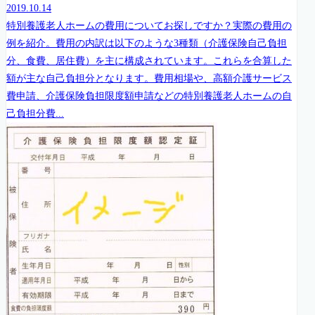
2019.10.14
特別養護老人ホームの費用についてお探しですか？実際の費用の
例を紹介。費用の内訳は以下のような3種類（介護保険自己負担
分、食費、居住費）を主に構成されています。これらを合算した
額が主な自己負担分となります。費用相場や、高額介護サービス
費申請、介護保険負担限度額申請などの特別養護老人ホームの自
己負担分費...