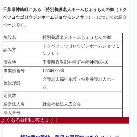
千葉県神崎町
にある「
特別養護老人ホームじょうもんの郷（トク
ベツヨウゴロウジンホームジョウモンノサト）
」についての紹介
ページです。
施設名
特別養護老人ホームじょうもんの郷
トクベツヨウゴロウジンホームジョウモ
読み方
ンノサト
所在地
千葉県香取郡神崎町神崎神宿66-10
事業所番号
1274600038
介護老人福祉施設（特別養護老人ホー
施設形態
ム）
定員数
運営法人名
社会福祉法人広文会
法人番号
よくある疑問に答えます！