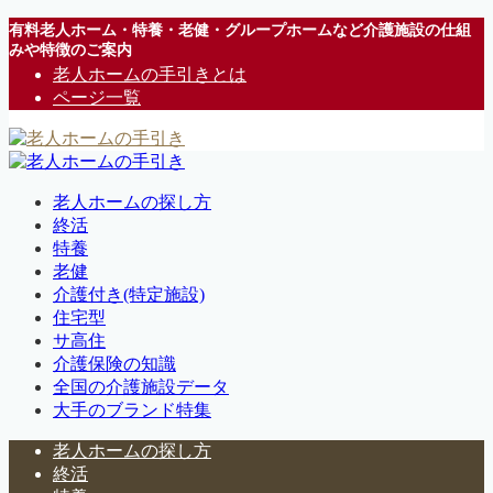
有料老人ホーム・特養・老健・グループホームなど介護施設の仕組
みや特徴のご案内
老人ホームの手引きとは
ページ一覧
老人ホームの探し方
終活
特養
老健
介護付き(特定施設)
住宅型
サ高住
介護保険の知識
全国の介護施設データ
大手のブランド特集
老人ホームの探し方
終活