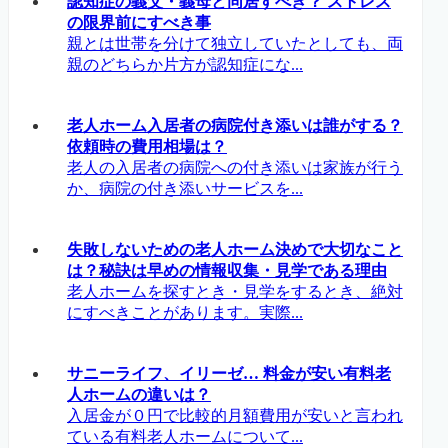
認知症の義父・義母と同居すべき？ ストレス
の限界前にすべき事
親とは世帯を分けて独立していたとしても、両
親のどちらか片方が認知症にな...
老人ホーム入居者の病院付き添いは誰がする？
依頼時の費用相場は？
老人の入居者の病院への付き添いは家族が行う
か、病院の付き添いサービスを...
失敗しないための老人ホーム決めで大切なこと
は？秘訣は早めの情報収集・見学である理由
老人ホームを探すとき・見学をするとき、絶対
にすべきことがあります。実際...
サニーライフ、イリーゼ… 料金が安い有料老
人ホームの違いは？
入居金が０円で比較的月額費用が安いと言われ
ている有料老人ホームについて...