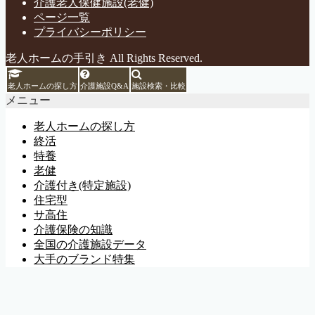
介護老人保健施設(老健)
ページ一覧
プライバシーポリシー
老人ホームの手引き All Rights Reserved.
老人ホームの探し方
介護施設Q&A
施設検索・比較
メニュー
老人ホームの探し方
終活
特養
老健
介護付き(特定施設)
住宅型
サ高住
介護保険の知識
全国の介護施設データ
大手のブランド特集