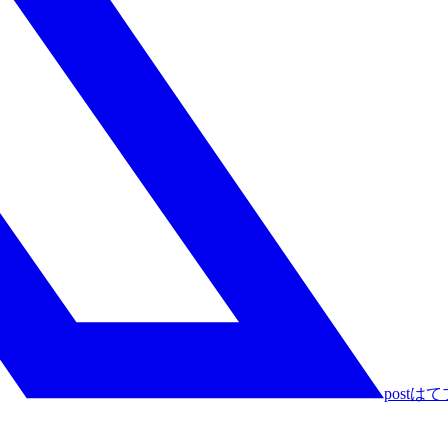
post
はて