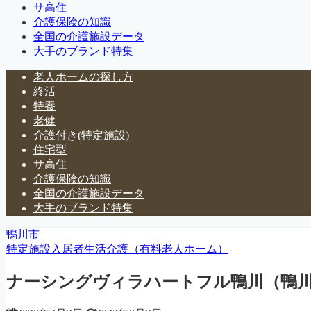
サ高住
介護保険の知識
全国の介護施設データ
大手のブランド特集
老人ホームの探し方
終活
特養
老健
介護付き(特定施設)
住宅型
サ高住
介護保険の知識
全国の介護施設データ
大手のブランド特集
鴨川市
特定施設入居者生活介護（有料老人ホーム）
ナーシングヴィラハートフル鴨川（鴨