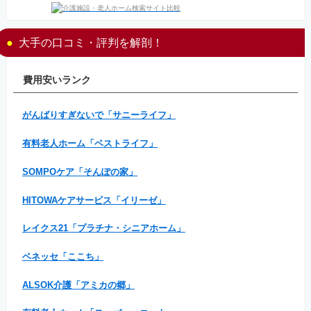
大手の口コミ・評判を解剖！
費用安いランク
がんばりすぎないで「サニーライフ」
有料老人ホーム「ベストライフ」
SOMPOケア「そんぽの家」
HITOWAケアサービス「イリーゼ」
レイクス21「プラチナ・シニアホーム」
ベネッセ「ここち」
ALSOK介護「アミカの郷」