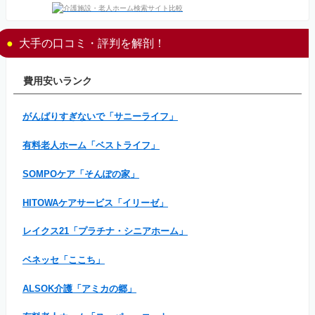
大手の口コミ・評判を解剖！
費用安いランク
がんばりすぎないで「サニーライフ」
有料老人ホーム「ベストライフ」
SOMPOケア「そんぽの家」
HITOWAケアサービス「イリーゼ」
レイクス21「プラチナ・シニアホーム」
ベネッセ「ここち」
ALSOK介護「アミカの郷」