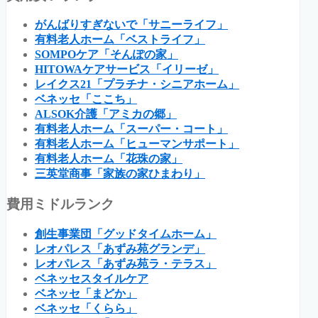
がんばりすぎないで「サニーライフ」
有料老人ホーム「ベストライフ」
SOMPOケア「そんぽの家」
HITOWAケアサービス「イリーゼ」
レイクス21「プラチナ・シニアホーム」
ベネッセ「ここち」
ALSOK介護「アミカの郷」
有料老人ホーム「スーパー・コート」
有料老人ホーム「ヒューマンサポート」
有料老人ホーム「花珠の家」
三英堂商事「家族の家ひまわり」
費用ミドルランク
創生事業団「グッドタイムホーム」
レオパレス「あずみ苑グランデ」
レオパレス「あずみ苑ラ・テラス」
ベネッセスタイルケア
ベネッセ「まどか」
ベネッセ「くらら」