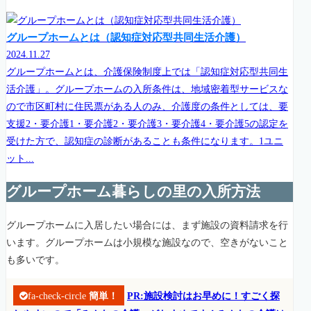
グループホームとは（認知症対応型共同生活介護）
2024.11.27
グループホームとは、介護保険制度上では「認知症対応型共同生
活介護」。グループホームの入所条件は、地域密着型サービスな
ので市区町村に住民票がある人のみ、介護度の条件としては、要
支援2・要介護1・要介護2・要介護3・要介護4・要介護5の認定を
受けた方で、認知症の診断があることも条件になります。1ユニ
ット...
グループホーム暮らしの里の入所方法
グループホームに入居したい場合には、まず施設の資料請求を行
います。グループホームは小規模な施設なので、空きがないこと
も多いです。
fa-check-circle
簡単！
PR:施設検討はお早めに！すごく探