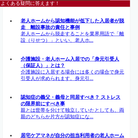
よくある疑問に答えます！
老人ホームから認知機能が低下した入居者が脱
走 離設事故の責任と事例
老人ホームから脱走することを業界用語で「離
設（りせつ）」といい、老人ホ...
介護施設・老人ホーム入居での「身元引受人
（保証人）」とは？
介護施設に入居する場合には多くの場合で身元
引受人が求められます。身元引...
認知症の義父・義母と同居すべき？ ストレス
の限界前にすべき事
親とは世帯を分けて独立していたとしても、両
親のどちらか片方が認知症にな...
居宅ケアマネが自分の担当利用者の老人ホーム