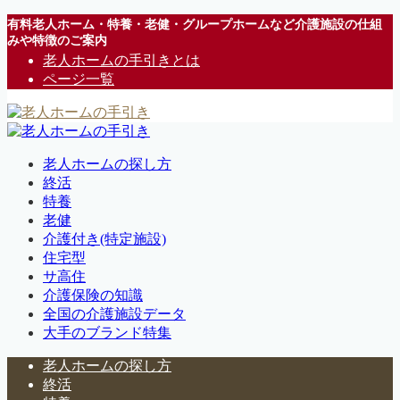
有料老人ホーム・特養・老健・グループホームなど介護施設の仕組
みや特徴のご案内
老人ホームの手引きとは
ページ一覧
老人ホームの探し方
終活
特養
老健
介護付き(特定施設)
住宅型
サ高住
介護保険の知識
全国の介護施設データ
大手のブランド特集
老人ホームの探し方
終活