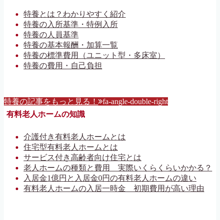
特養とは？わかりやすく紹介
特養の入所基準・特例入所
特養の人員基準
特養の基本報酬・加算一覧
特養の標準費用（ユニット型・多床室）
特養の費用・自己負担
特養の記事をもっと見る！
fa-angle-double-right
有料老人ホームの知識
介護付き有料老人ホームとは
住宅型有料老人ホームとは
サービス付き高齢者向け住宅とは
老人ホームの種類と費用 実際いくらくらいかかる？
入居金1億円と入居金0円の有料老人ホームの違い
有料老人ホームの入居一時金 初期費用が高い理由