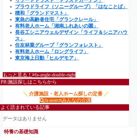
リゾートトラスト「トラストガーデン」
プラウドライフ（ソニーグループ）「はなことば」
積和「グランドマスト」
東急の高齢者住宅「グランクレール」
有料老人ホーム「湘南ふれあいの園」
長谷工シニアウェルデザイン「ライフ＆シニアハウ
ス」
住友林業グループ「グランフォレスト」
有料老人ホーム「ロングライフ」
東京海上日動「ヒルデモア」
もっと見る！
fa-angle-double-right
PR:施設探しはこちらから
＼
介護施設・老人ホーム探しの定番
／
fa-search
みんなの介護
よく読まれている記事
データはありません
特養の基礎知識