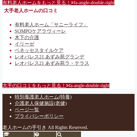
有料老人ホームをもっと見る！
fa-angle-double-right
大手老人ホームの口コミ
有料老人ホーム「サニーライフ」
SOMPOケアラヴィーレ
木下の介護
イリーゼ
ベネッセスタイルケア
レオパレス21 あずみ苑グランデ
レオパレス21 あずみ苑ラ・テラス
大手の口コミをもっと見る！
fa-angle-double-right
特別養護老人ホーム(特養)
介護老人保健施設(老健)
ページ一覧
プライバシーポリシー
老人ホームの手引き All Rights Reserved.