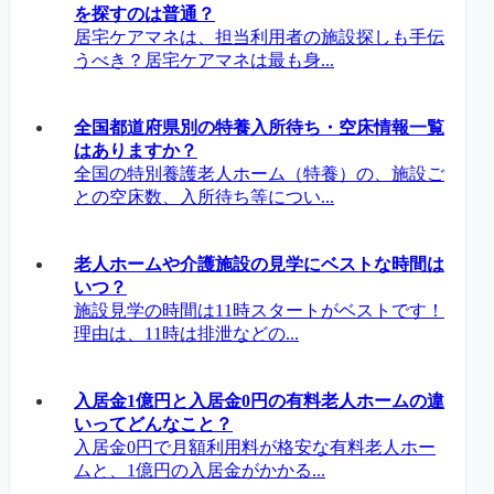
を探すのは普通？
居宅ケアマネは、担当利用者の施設探しも手伝
うべき？居宅ケアマネは最も身...
全国都道府県別の特養入所待ち・空床情報一覧
はありますか？
全国の特別養護老人ホーム（特養）の、施設ご
との空床数、入所待ち等につい...
老人ホームや介護施設の見学にベストな時間は
いつ？
施設見学の時間は11時スタートがベストです！
理由は、11時は排泄などの...
入居金1億円と入居金0円の有料老人ホームの違
いってどんなこと？
入居金0円で月額利用料が格安な有料老人ホー
ムと、1億円の入居金がかかる...