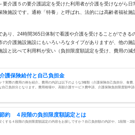
～要介護５の要介護認定を受けた利用者が介護を受けながら日
保険施設です。通称「特養」と呼ばれ、法的には高齢者福祉施
あり、24時間365日体制で看護や介護を受けることができる
市の介護施設施設にもいろいろなタイプがありますが、他の施
施設と比べて利用料が安い（負担限度額認定を受け、費用の減
介護保険給付と自己負担金
か？実際の費用の例を紹介。費用の内訳は以下のような3種類（介護保険自己負担分、食費
な自己負担分となります。費用相場や、高額介護サービス費申請、介護保険負担限度額申請
節約 ４段階の負担限度額認定とは
安くする４段階の負担限度額認定の内容をお探しですか？自己負担額の内訳や、1段階・2段