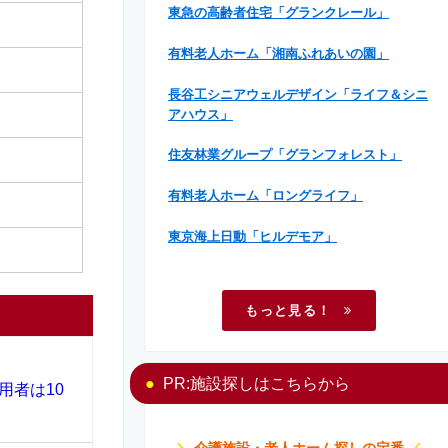
東急の高齢者住宅「グランクレール」
有料老人ホーム「湘南ふれあいの園」
長谷工シニアウェルデザイン「ライフ＆シニ
アハウス」
住友林業グループ「グランフォレスト」
有料老人ホーム「ロングライフ」
東京海上日動「ヒルデモア」
もっと見る！
PR:施設探しはこちらから
用者は10
＼
介護施設・老人ホーム探しの定番
／