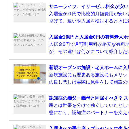
サニーライフ、イリーゼ… 料金が安
入居金が０円で比較的月額費用が安い
挙げて、違いや入居を検討するときに気
入居金1億円と入居金0円の有料老人
入居金0円で月額利用料が格安な有料
が、その違いは何かについて紹介したい
新規オープンの施設・老人ホームに入
新規施設にも歴史ある施設にもメリッ
の良し悪しは実際に見学をして施設の中
認知症の義父・義母と同居すべき？ 
親とは世帯を分けて独立していたとし
態になり、認知症のパートナーを支える
入居者への手土産・プレゼントに生花