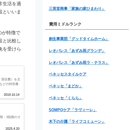
常生活を過
三英堂商事「家族の家ひまわり」
設といいま
費用ミドルランク
のが特徴で
創生事業団「グッドタイムホーム」
設と比較し
免を受けら
レオパレス「あずみ苑グランデ」
レオパレス「あずみ苑ラ・テラス」
ベネッセスタイルケア
、居住費）を主
などの特別養
ベネッセ「まどか」
2019.10.14
ベネッセ「くらら」
SOMPOケア「ラヴィーレ」
階・3段階のそ
木下の介護「ライフコミューン」
2025.4.20