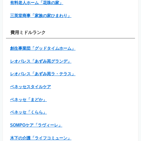
有料老人ホーム「花珠の家」
三英堂商事「家族の家ひまわり」
費用ミドルランク
創生事業団「グッドタイムホーム」
レオパレス「あずみ苑グランデ」
レオパレス「あずみ苑ラ・テラス」
ベネッセスタイルケア
ベネッセ「まどか」
ベネッセ「くらら」
SOMPOケア「ラヴィーレ」
木下の介護「ライフコミューン」